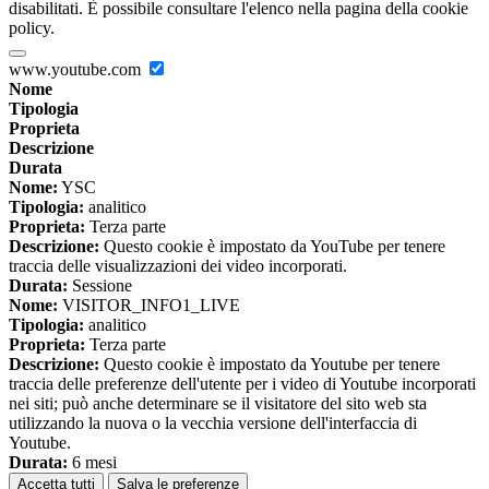
disabilitati. È possibile consultare l'elenco nella pagina della cookie
policy.
www.youtube.com
Nome
Tipologia
Proprieta
Descrizione
Durata
Nome:
YSC
Tipologia:
analitico
Proprieta:
Terza parte
Descrizione:
Questo cookie è impostato da YouTube per tenere
traccia delle visualizzazioni dei video incorporati.
Durata:
Sessione
Nome:
VISITOR_INFO1_LIVE
Tipologia:
analitico
Proprieta:
Terza parte
Descrizione:
Questo cookie è impostato da Youtube per tenere
traccia delle preferenze dell'utente per i video di Youtube incorporati
nei siti; può anche determinare se il visitatore del sito web sta
utilizzando la nuova o la vecchia versione dell'interfaccia di
Youtube.
Durata:
6 mesi
Accetta tutti
Salva le preferenze