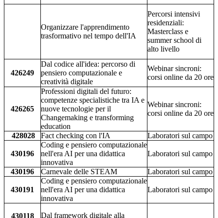
Percorsi intensivi
residenziali:
Organizzare l'apprendimento
Masterclass e
trasformativo nel tempo dell'IA
summer school di
alto livello
Dal codice all'idea: percorso di
Webinar sincroni:
426249
pensiero computazionale e
corsi online da 20 ore
creatività digitale
Professioni digitali del futuro:
competenze specialistiche tra IA e
Webinar sincroni:
426265
nuove tecnologie per il
corsi online da 20 ore
Changemaking e transforming
education
428028
Fact checking con l'IA
Laboratori sul campo
Coding e pensiero computazionale
430196
nell'era AI per una didattica
Laboratori sul campo
innovativa
430196
Carnevale delle STEAM
Laboratori sul campo
Coding e pensiero computazionale
430191
nell'era AI per una didattica
Laboratori sul campo
innovativa
Dal framework digitale alla
430118