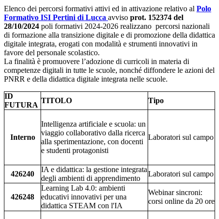
Elenco dei percorsi formativi attivi ed in attivazione relativo al
Polo
Formativo ISI Pertini di Lucca
avviso
prot. 152374 del
28/10/2024
poli formativi 2024-2026 realizzano percorsi nazionali
di formazione alla transizione digitale e di promozione della didattica
digitale integrata, erogati con modalità e strumenti innovativi in
favore del personale scolastico.
La finalità è promuovere l’adozione di curricoli in materia di
competenze digitali in tutte le scuole, nonché diffondere le azioni del
PNRR e della didattica digitale integrata nelle scuole.
ID
TITOLO
Tipo
FUTURA
Intelligenza artificiale e scuola: un
viaggio collaborativo dalla ricerca
Interno
Laboratori sul campo
alla sperimentazione, con docenti
e studenti protagonisti
IA e didattica: la gestione integrata
426240
Laboratori sul campo
degli ambienti di apprendimento
Learning Lab 4.0: ambienti
Webinar sincroni:
426248
educativi innovativi per una
corsi online da 20 ore
didattica STEAM con l'IA