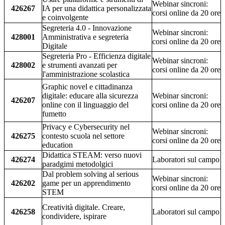
Webinar sincroni:
426267
IA per una didattica personalizzata
corsi online da 20 ore
e coinvolgente
Segreteria 4.0 - Innovazione
Webinar sincroni:
428001
Amministrativa e segreteria
corsi online da 20 ore
Digitale
Segreteria Pro - Efficienza digitale
Webinar sincroni:
428002
e strumenti avanzati per
corsi online da 20 ore
l'amministrazione scolastica
Graphic novel e cittadinanza
digitale: educare alla sicurezza
Webinar sincroni:
426207
online con il linguaggio del
corsi online da 20 ore
fumetto
Privacy e Cybersecurity nel
Webinar sincroni:
426275
contesto scuola nel settore
corsi online da 20 ore
education
Didattica STEAM: verso nuovi
426274
Laboratori sul campo
paradgimi metodolgici
Dal problem solving al serious
Webinar sincroni:
426202
game per un apprendimento
corsi online da 20 ore
STEM
Creatività digitale. Creare,
426258
Laboratori sul campo
condividere, ispirare