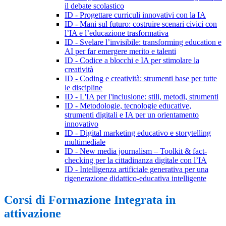
il debate scolastico
ID - Progettare curriculi innovativi con la IA
ID - Mani sul futuro: costruire scenari civici con
l’IA e l’educazione trasformativa
ID - Svelare l’invisibile: transforming education e
AI per far emergere merito e talenti
ID - Codice a blocchi e IA per stimolare la
creatività
ID - Coding e creatività: strumenti base per tutte
le discipline
ID - L'IA per l'inclusione: stili, metodi, strumenti
ID - Metodologie, tecnologie educative,
strumenti digitali e IA per un orientamento
innovativo
ID - Digital marketing educativo e storytelling
multimediale
ID - New media journalism – Toolkit & fact-
checking per la cittadinanza digitale con l’IA
ID - Intelligenza artificiale generativa per una
rigenerazione didattico-educativa intelligente
Corsi di Formazione Integrata in
attivazione