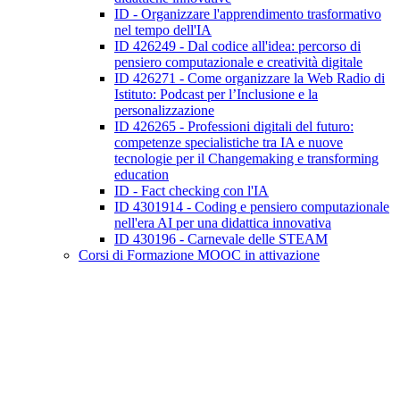
ID - Organizzare l'apprendimento trasformativo
nel tempo dell'IA
ID 426249 - Dal codice all'idea: percorso di
pensiero computazionale e creatività digitale
ID 426271 - Come organizzare la Web Radio di
Istituto: Podcast per l’Inclusione e la
personalizzazione
ID 426265 - Professioni digitali del futuro:
competenze specialistiche tra IA e nuove
tecnologie per il Changemaking e transforming
education
ID - Fact checking con l'IA
ID 4301914 - Coding e pensiero computazionale
nell'era AI per una didattica innovativa
ID 430196 - Carnevale delle STEAM
Corsi di Formazione MOOC in attivazione