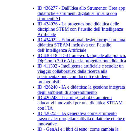
ID 436277 - Dall'Idea allo Strumento: Crea app
didattiche e strumenti digitali su misura con
strumenti AI
ID 434076 - La progettazione didattica delle
discipline STEM con l’ausilio dell’Intelligenza
Artificiale
ID 434022 - Educational design: progettare una
didattica STEAM inclusiva con l’ausilio
dell’Intelligenza Artificiale
ID 430118 - Dal framework digitale alla pratica:
DigComp 3.0 e AI per la progettazione didattica
ID 411302 - Intelligenza artificiale e scuola: un
viaggio collaborativo dalla ricerca alla
sperimentazione, con docenti e studenti
protagonisti
ID 426240 - IA e didattica: la gestione integrata
degli ambienti di apprendimento
ID 426248 - Learning Lab 4.0: ambienti
educativi innovativi per una didattica STEAM
con l’IA
ID 426255 - IA generativa come strumento
trasversale: progettare attività didattiche etiche e
innovative
ID - GenAI e i libri di testo: come cambia la