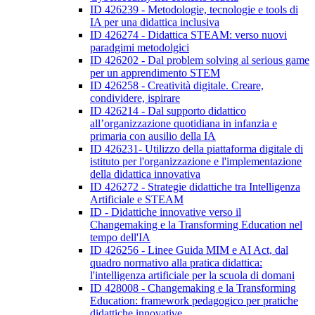
ID 426239 - Metodologie, tecnologie e tools di
IA per una didattica inclusiva
ID 426274 - Didattica STEAM: verso nuovi
paradgimi metodolgici
ID 426202 - Dal problem solving al serious game
per un apprendimento STEM
ID 426258 - Creatività digitale. Creare,
condividere, ispirare
ID 426214 - Dal supporto didattico
all’organizzazione quotidiana in infanzia e
primaria con ausilio della IA
ID 426231- Utilizzo della piattaforma digitale di
istituto per l'organizzazione e l'implementazione
della didattica innovativa
ID 426272 - Strategie didattiche tra Intelligenza
Artificiale e STEAM
ID - Didattiche innovative verso il
Changemaking e la Transforming Education nel
tempo dell'IA
ID 426256 - Linee Guida MIM e AI Act, dal
quadro normativo alla pratica didattica:
l'intelligenza artificiale per la scuola di domani
ID 428008 - Changemaking e la Transforming
Education: framework pedagogico per pratiche
didattiche innovative