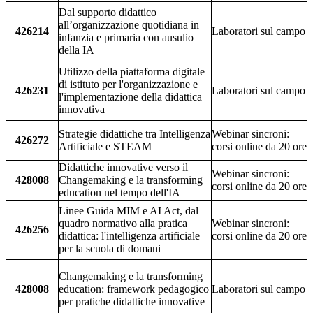
Dal supporto didattico
all’organizzazione quotidiana in
426214
Laboratori sul campo
infanzia e primaria con ausulio
della IA
Utilizzo della piattaforma digitale
di istituto per l'organizzazione e
426231
Laboratori sul campo
l'implementazione della didattica
innovativa
Strategie didattiche tra Intelligenza
Webinar sincroni:
426272
Artificiale e STEAM
corsi online da 20 ore
Didattiche innovative verso il
Webinar sincroni:
428008
Changemaking e la transforming
corsi online da 20 ore
education nel tempo dell'IA
Linee Guida MIM e AI Act, dal
quadro normativo alla pratica
Webinar sincroni:
426256
didattica: l'intelligenza artificiale
corsi online da 20 ore
per la scuola di domani
Changemaking e la transforming
428008
education: framework pedagogico
Laboratori sul campo
per pratiche didattiche innovative