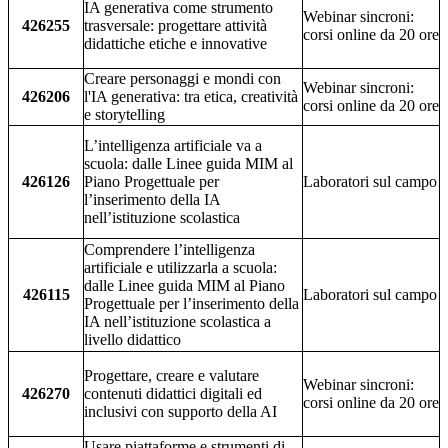
IA generativa come strumento
Webinar sincroni:
426255
trasversale: progettare attività
corsi online da 20 ore
didattiche etiche e innovative
Creare personaggi e mondi con
Webinar sincroni:
426206
l'IA generativa: tra etica, creatività
corsi online da 20 ore
e storytelling
L’intelligenza artificiale va a
scuola: dalle Linee guida MIM al
426126
Piano Progettuale per
Laboratori sul campo
l’inserimento della IA
nell’istituzione scolastica
Comprendere l’intelligenza
artificiale e utilizzarla a scuola:
dalle Linee guida MIM al Piano
426115
Laboratori sul campo
Progettuale per l’inserimento della
IA nell’istituzione scolastica a
livello didattico
Progettare, creare e valutare
Webinar sincroni:
426270
contenuti didattici digitali ed
corsi online da 20 ore
inclusivi con supporto della AI
Usare piattaforme e strumenti di