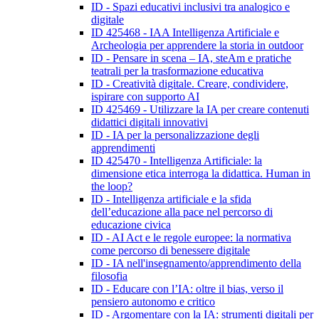
ID - Spazi educativi inclusivi tra analogico e
digitale
ID 425468 - IAA Intelligenza Artificiale e
Archeologia per apprendere la storia in outdoor
ID - Pensare in scena – IA, steAm e pratiche
teatrali per la trasformazione educativa
ID - Creatività digitale. Creare, condividere,
ispirare con supporto AI
ID 425469 - Utilizzare la IA per creare contenuti
didattici digitali innovativi
ID - IA per la personalizzazione degli
apprendimenti
ID 425470 - Intelligenza Artificiale: la
dimensione etica interroga la didattica. Human in
the loop?
ID - Intelligenza artificiale e la sfida
dell’educazione alla pace nel percorso di
educazione civica
ID - AI Act e le regole europee: la normativa
come percorso di benessere digitale
ID - IA nell'insegnamento/apprendimento della
filosofia
ID - Educare con l’IA: oltre il bias, verso il
pensiero autonomo e critico
ID - Argomentare con la IA: strumenti digitali per