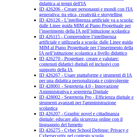
didattica ai tempi dell'IA
ID 426206 - Creare personaggi e mondi con l'IA
generativa: tra etica, creatività e storytelling
ID 426126 - L’intelligenza artificiale va a scuola:
dalle Linee guida MIM al Piano Progettuale per
l’inserimento della IA nell’istituzione scolastica
ID 426115 - Comprendere l’intelligenza
artificiale e utilizzarla a scuola: dalle Linee guida
MIM al Piano Progettuale per l’inserimento della
IA nell’istituzione scolastica a livello didattico
ID 426270 - Progettare, creare e valutare:
contenuti didattici digitali ed inclusivi con
supporto della IA
ID 426267 - Usare piattaforme e strumenti di IA
per una didattica personalizzata e coinvolgente
ID 428001 - Segreteria 4.0 - Innovazione
Amministrativa e segreteria Digitale
ID 428002 - Segreteria Pro - Efficienza digitale e
strumenti avanzati per l'amministrazione
scolastica
ID 426207 - Graphic novel e cittadinanza
digitale: educare alla sicurezza online con il
linguaggio del fumetto
ID 426275 - Cyber School Defense: Privacy e
Cybersecurity nel contesto scuola