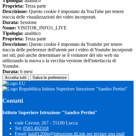
Tipologia:
analitico
Proprieta:
Terza parte
Descrizione:
Questo cookie è impostato da YouTube per tenere
traccia delle visualizzazioni dei video incorporati.
Durata:
Sessione
Nome:
VISITOR_INFO1_LIVE
Tipologia:
analitico
Proprieta:
Terza parte
Descrizione:
Questo cookie è impostato da Youtube per tenere
traccia delle preferenze dell'utente per i video di Youtube incorporati
nei siti; può anche determinare se il visitatore del sito web sta
utilizzando la nuova o la vecchia versione dell'interfaccia di
Youtube.
Durata:
6 mesi
Accetta tutti
Salva le preferenze
Istituto Superiore Istruzione "Sandro Pertini"
Contatti
Istituto Superiore Istruzione "Sandro Pertini"
viale Cavour, 267 - 55100 Lucca
Tel:
0583 492318
Email:
luis01200p@istruzione.it
Link per inviare una mail