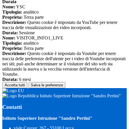
Durata
Nome:
YSC
Tipologia:
analitico
Proprieta:
Terza parte
Descrizione:
Questo cookie è impostato da YouTube per tenere
traccia delle visualizzazioni dei video incorporati.
Durata:
Sessione
Nome:
VISITOR_INFO1_LIVE
Tipologia:
analitico
Proprieta:
Terza parte
Descrizione:
Questo cookie è impostato da Youtube per tenere
traccia delle preferenze dell'utente per i video di Youtube incorporati
nei siti; può anche determinare se il visitatore del sito web sta
utilizzando la nuova o la vecchia versione dell'interfaccia di
Youtube.
Durata:
6 mesi
Accetta tutti
Salva le preferenze
Istituto Superiore Istruzione "Sandro Pertini"
Contatti
Istituto Superiore Istruzione "Sandro Pertini"
viale Cavour, 267 - 55100 Lucca