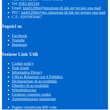
Tel:
0583 492318
Email:
luis01200p@istruzione.it
Link per inviare una mail
PEC:
luis01200p@pec.istruzione.it
Link per inviare una mail
C.F.: 92019850467
Seguici su
Facebook
Youtube
Instagram
Sezione Link Utili
Cookie policy
Note legali
Informativa Privacy
Ufficio Relazioni con il Pubblico
Dichiarazione di accessibilità
Obiettivi di accessibilità
Whistleblowing
Gestione consensi cookie
Amministrazione trasparente
Pagina visualizzata
860
volte