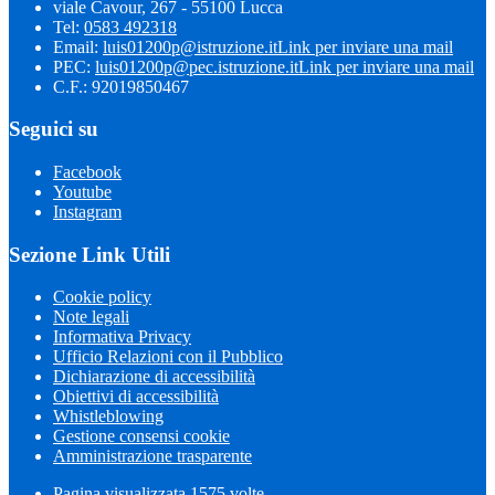
viale Cavour, 267 - 55100 Lucca
Tel:
0583 492318
Email:
luis01200p@istruzione.it
Link per inviare una mail
PEC:
luis01200p@pec.istruzione.it
Link per inviare una mail
C.F.: 92019850467
Seguici su
Facebook
Youtube
Instagram
Sezione Link Utili
Cookie policy
Note legali
Informativa Privacy
Ufficio Relazioni con il Pubblico
Dichiarazione di accessibilità
Obiettivi di accessibilità
Whistleblowing
Gestione consensi cookie
Amministrazione trasparente
Pagina visualizzata
1575
volte