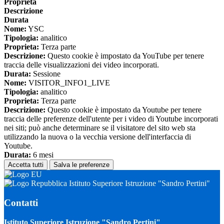
Proprieta
Descrizione
Durata
Nome:
YSC
Tipologia:
analitico
Proprieta:
Terza parte
Descrizione:
Questo cookie è impostato da YouTube per tenere
traccia delle visualizzazioni dei video incorporati.
Durata:
Sessione
Nome:
VISITOR_INFO1_LIVE
Tipologia:
analitico
Proprieta:
Terza parte
Descrizione:
Questo cookie è impostato da Youtube per tenere
traccia delle preferenze dell'utente per i video di Youtube incorporati
nei siti; può anche determinare se il visitatore del sito web sta
utilizzando la nuova o la vecchia versione dell'interfaccia di
Youtube.
Durata:
6 mesi
Accetta tutti
Salva le preferenze
Istituto Superiore Istruzione "Sandro Pertini"
Contatti
Istituto Superiore Istruzione "Sandro Pertini"