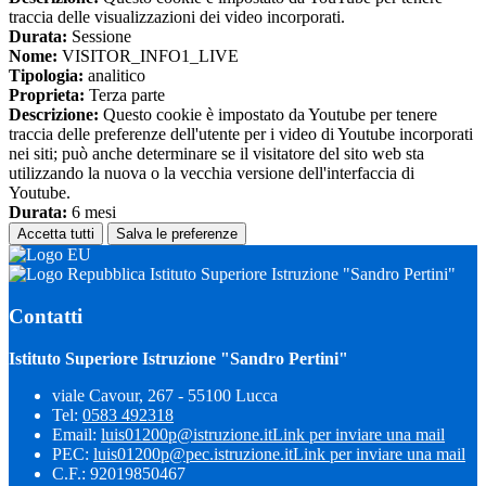
traccia delle visualizzazioni dei video incorporati.
Durata:
Sessione
Nome:
VISITOR_INFO1_LIVE
Tipologia:
analitico
Proprieta:
Terza parte
Descrizione:
Questo cookie è impostato da Youtube per tenere
traccia delle preferenze dell'utente per i video di Youtube incorporati
nei siti; può anche determinare se il visitatore del sito web sta
utilizzando la nuova o la vecchia versione dell'interfaccia di
Youtube.
Durata:
6 mesi
Accetta tutti
Salva le preferenze
Istituto Superiore Istruzione "Sandro Pertini"
Contatti
Istituto Superiore Istruzione "Sandro Pertini"
viale Cavour, 267 - 55100 Lucca
Tel:
0583 492318
Email:
luis01200p@istruzione.it
Link per inviare una mail
PEC:
luis01200p@pec.istruzione.it
Link per inviare una mail
C.F.: 92019850467