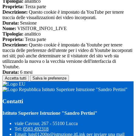
Tipologia:
analitico
Proprieta:
Terza parte
Descrizione:
Questo cookie è impostato da YouTube per tenere
traccia delle visualizzazioni dei video incorporati.
Durata:
Sessione
Nome:
VISITOR_INFO1_LIVE
Tipologia:
analitico
Proprieta:
Terza parte
Descrizione:
Questo cookie è impostato da Youtube per tenere
traccia delle preferenze dell'utente per i video di Youtube incorporati
nei siti; può anche determinare se il visitatore del sito web sta
utilizzando la nuova o la vecchia versione dell'interfaccia di
Youtube.
Durata:
6 mesi
Accetta tutti
Salva le preferenze
Istituto Superiore Istruzione "Sandro Pertini"
Contatti
Istituto Superiore Istruzione "Sandro Pertini"
viale Cavour, 267 - 55100 Lucca
Tel:
0583 492318
Email:
luis01200p@istruzione.it
Link per inviare una mail