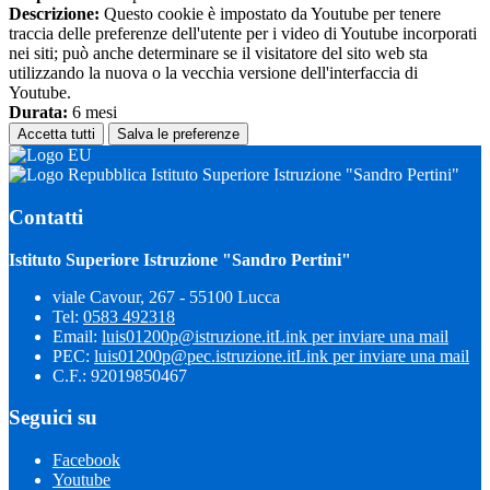
Descrizione:
Questo cookie è impostato da Youtube per tenere
traccia delle preferenze dell'utente per i video di Youtube incorporati
nei siti; può anche determinare se il visitatore del sito web sta
utilizzando la nuova o la vecchia versione dell'interfaccia di
Youtube.
Durata:
6 mesi
Accetta tutti
Salva le preferenze
Istituto Superiore Istruzione "Sandro Pertini"
Contatti
Istituto Superiore Istruzione "Sandro Pertini"
viale Cavour, 267 - 55100 Lucca
Tel:
0583 492318
Email:
luis01200p@istruzione.it
Link per inviare una mail
PEC:
luis01200p@pec.istruzione.it
Link per inviare una mail
C.F.: 92019850467
Seguici su
Facebook
Youtube