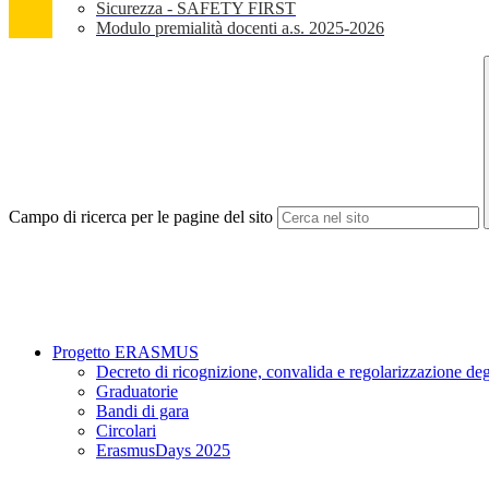
Sicurezza - SAFETY FIRST
Modulo premialità docenti a.s. 2025-2026
Campo di ricerca per le pagine del sito
Progetto ERASMUS
Decreto di ricognizione, convalida e regolarizzazione degl
Graduatorie
Bandi di gara
Circolari
ErasmusDays 2025