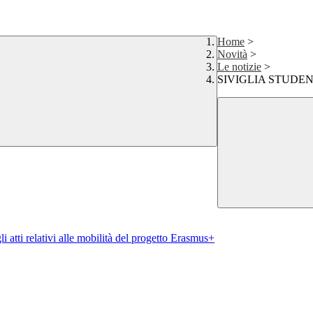
Home
>
Novità
>
Le notizie
>
SIVIGLIA STUDENT
i atti relativi alle mobilità del progetto Erasmus+