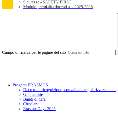
Sicurezza - SAFETY FIRST
Modulo premialità docenti a.s. 2025-2026
Campo di ricerca per le pagine del sito
Progetto ERASMUS
Decreto di ricognizione, convalida e regolarizzazione degl
Graduatorie
Bandi di gara
Circolari
ErasmusDays 2025