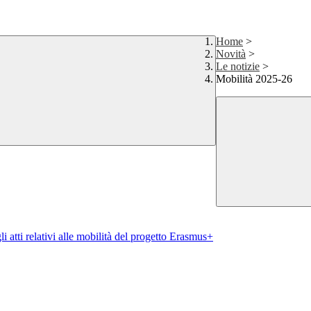
Home
>
Novità
>
Le notizie
>
Mobilità 2025-26
i atti relativi alle mobilità del progetto Erasmus+