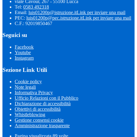
viale Cavour, 267 - 55100 Lucca
Tel:
0583 492318
Email:
luis01200p@istruzione.it
Link per inviare una mail
PEC:
luis01200p@pec.istruzione.it
Link per inviare una mail
C.F.: 92019850467
Seguici su
Facebook
Youtube
Instagram
Sezione Link Utili
Cookie policy
Note legali
Informativa Privacy
Ufficio Relazioni con il Pubblico
Dichiarazione di accessibilità
Obiettivi di accessibilità
Whistleblowing
Gestione consensi cookie
Amministrazione trasparente
Pagina visualizzata
89
volte