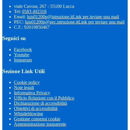
viale Cavour, 267 - 55100 Lucca
Tel:
0583 492318
Email:
luis01200p@istruzione.it
Link per inviare una mail
PEC:
luis01200p@pec.istruzione.it
Link per inviare una mail
C.F.: 92019850467
Seguici su
Facebook
Youtube
Instagram
Sezione Link Utili
Cookie policy
Note legali
Informativa Privacy
Ufficio Relazioni con il Pubblico
Dichiarazione di accessibilità
Obiettivi di accessibilità
Whistleblowing
Gestione consensi cookie
Amministrazione trasparente