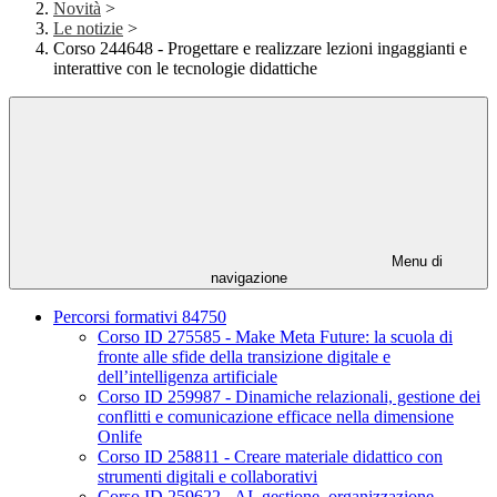
Novità
>
Le notizie
>
Corso 244648 - Progettare e realizzare lezioni ingaggianti e
interattive con le tecnologie didattiche
Menu di
navigazione
Percorsi formativi 84750
Corso ID 275585 - Make Meta Future: la scuola di
fronte alle sfide della transizione digitale e
dell’intelligenza artificiale
Corso ID 259987 - Dinamiche relazionali, gestione dei
conflitti e comunicazione efficace nella dimensione
Onlife
Corso ID 258811 - Creare materiale didattico con
strumenti digitali e collaborativi
Corso ID 259622 - AI, gestione, organizzazione