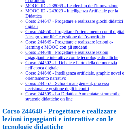
di prodotto
MOOC ID - 238069 - Leadership dell’innovazione
MOOC ID - 243029 - Intelligenza Artificiale per la
Didattica
Corso 244647 - Progettare e realizzare giochi didattici
digitali
Corso 244650 - Progettare l’orientamento con il digital
“design your life” e gestione dell’e-portfolio
Corso 244649 - Progettare e realizzare lezioni e-
learning e MOOC con gli studenti
Corso 244648 - Progettare e realizzare lezioni
ingaggianti e interattive con le tecnologie didattiche
Corso 244502 - Il Debate e l’arte della democrazia
nell’epoca digitale
Corso 244646 - Intelligenza artificiale, graphic novel e
orientamento narrativo
Corso 244557 - School management, processi
decisionali e gestione degli incontri
Corso 244509 - La Didattica Aumentata: strumenti e
strategie didattiche on line
Corso 244648 - Progettare e realizzare
lezioni ingaggianti e interattive con le
tecnologie didattiche