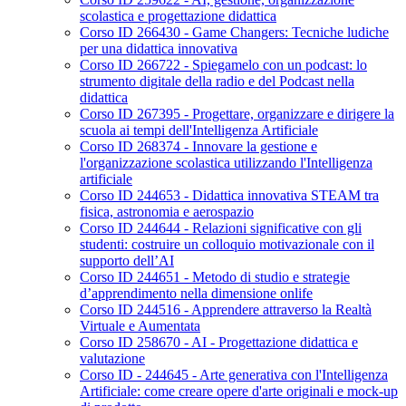
scolastica e progettazione didattica
Corso ID 266430 - Game Changers: Tecniche ludiche
per una didattica innovativa
Corso ID 266722 - Spiegamelo con un podcast: lo
strumento digitale della radio e del Podcast nella
didattica
Corso ID 267395 - Progettare, organizzare e dirigere la
scuola ai tempi dell'Intelligenza Artificiale
Corso ID 268374 - Innovare la gestione e
l'organizzazione scolastica utilizzando l'Intelligenza
artificiale
Corso ID 244653 - Didattica innovativa STEAM tra
fisica, astronomia e aerospazio
Corso ID 244644 - Relazioni significative con gli
studenti: costruire un colloquio motivazionale con il
supporto dell’AI
Corso ID 244651 - Metodo di studio e strategie
d’apprendimento nella dimensione onlife
Corso ID 244516 - Apprendere attraverso la Realtà
Virtuale e Aumentata
Corso ID 258670 - AI - Progettazione didattica e
valutazione
Corso ID - 244645 - Arte generativa con l'Intelligenza
Artificiale: come creare opere d'arte originali e mock-up