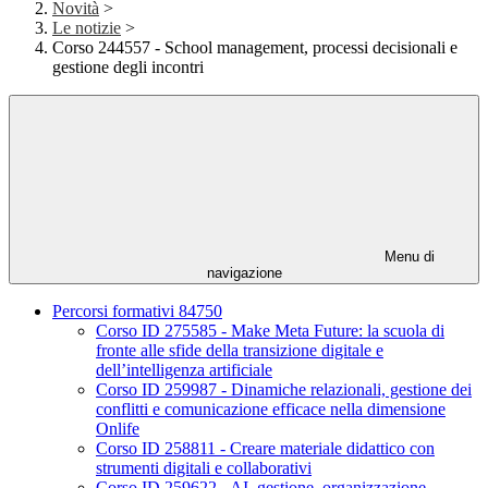
Novità
>
Le notizie
>
Corso 244557 - School management, processi decisionali e
gestione degli incontri
Menu di
navigazione
Percorsi formativi 84750
Corso ID 275585 - Make Meta Future: la scuola di
fronte alle sfide della transizione digitale e
dell’intelligenza artificiale
Corso ID 259987 - Dinamiche relazionali, gestione dei
conflitti e comunicazione efficace nella dimensione
Onlife
Corso ID 258811 - Creare materiale didattico con
strumenti digitali e collaborativi
Corso ID 259622 - AI, gestione, organizzazione