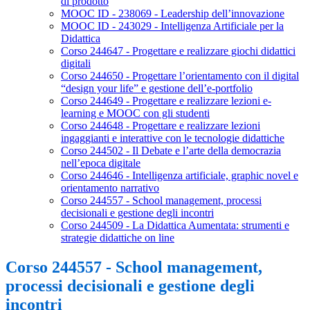
di prodotto
MOOC ID - 238069 - Leadership dell’innovazione
MOOC ID - 243029 - Intelligenza Artificiale per la
Didattica
Corso 244647 - Progettare e realizzare giochi didattici
digitali
Corso 244650 - Progettare l’orientamento con il digital
“design your life” e gestione dell’e-portfolio
Corso 244649 - Progettare e realizzare lezioni e-
learning e MOOC con gli studenti
Corso 244648 - Progettare e realizzare lezioni
ingaggianti e interattive con le tecnologie didattiche
Corso 244502 - Il Debate e l’arte della democrazia
nell’epoca digitale
Corso 244646 - Intelligenza artificiale, graphic novel e
orientamento narrativo
Corso 244557 - School management, processi
decisionali e gestione degli incontri
Corso 244509 - La Didattica Aumentata: strumenti e
strategie didattiche on line
Corso 244557 - School management,
processi decisionali e gestione degli
incontri