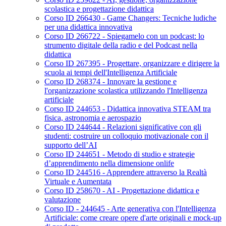
scolastica e progettazione didattica
Corso ID 266430 - Game Changers: Tecniche ludiche
per una didattica innovativa
Corso ID 266722 - Spiegamelo con un podcast: lo
strumento digitale della radio e del Podcast nella
didattica
Corso ID 267395 - Progettare, organizzare e dirigere la
scuola ai tempi dell'Intelligenza Artificiale
Corso ID 268374 - Innovare la gestione e
l'organizzazione scolastica utilizzando l'Intelligenza
artificiale
Corso ID 244653 - Didattica innovativa STEAM tra
fisica, astronomia e aerospazio
Corso ID 244644 - Relazioni significative con gli
studenti: costruire un colloquio motivazionale con il
supporto dell’AI
Corso ID 244651 - Metodo di studio e strategie
d’apprendimento nella dimensione onlife
Corso ID 244516 - Apprendere attraverso la Realtà
Virtuale e Aumentata
Corso ID 258670 - AI - Progettazione didattica e
valutazione
Corso ID - 244645 - Arte generativa con l'Intelligenza
Artificiale: come creare opere d'arte originali e mock-up