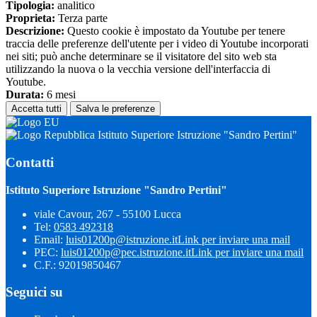
Tipologia:
analitico
Proprieta:
Terza parte
Descrizione:
Questo cookie è impostato da Youtube per tenere
traccia delle preferenze dell'utente per i video di Youtube incorporati
nei siti; può anche determinare se il visitatore del sito web sta
utilizzando la nuova o la vecchia versione dell'interfaccia di
Youtube.
Durata:
6 mesi
Accetta tutti
Salva le preferenze
Istituto Superiore Istruzione "Sandro Pertini"
Contatti
Istituto Superiore Istruzione "Sandro Pertini"
viale Cavour, 267 - 55100 Lucca
Tel:
0583 492318
Email:
luis01200p@istruzione.it
Link per inviare una mail
PEC:
luis01200p@pec.istruzione.it
Link per inviare una mail
C.F.: 92019850467
Seguici su