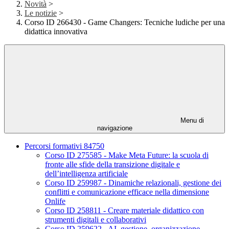
Novità
>
Le notizie
>
Corso ID 266430 - Game Changers: Tecniche ludiche per una
didattica innovativa
Menu di
navigazione
Percorsi formativi 84750
Corso ID 275585 - Make Meta Future: la scuola di
fronte alle sfide della transizione digitale e
dell’intelligenza artificiale
Corso ID 259987 - Dinamiche relazionali, gestione dei
conflitti e comunicazione efficace nella dimensione
Onlife
Corso ID 258811 - Creare materiale didattico con
strumenti digitali e collaborativi
Corso ID 259622 - AI, gestione, organizzazione