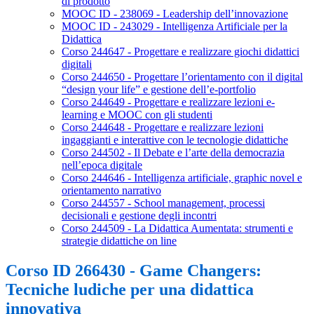
di prodotto
MOOC ID - 238069 - Leadership dell’innovazione
MOOC ID - 243029 - Intelligenza Artificiale per la
Didattica
Corso 244647 - Progettare e realizzare giochi didattici
digitali
Corso 244650 - Progettare l’orientamento con il digital
“design your life” e gestione dell’e-portfolio
Corso 244649 - Progettare e realizzare lezioni e-
learning e MOOC con gli studenti
Corso 244648 - Progettare e realizzare lezioni
ingaggianti e interattive con le tecnologie didattiche
Corso 244502 - Il Debate e l’arte della democrazia
nell’epoca digitale
Corso 244646 - Intelligenza artificiale, graphic novel e
orientamento narrativo
Corso 244557 - School management, processi
decisionali e gestione degli incontri
Corso 244509 - La Didattica Aumentata: strumenti e
strategie didattiche on line
Corso ID 266430 - Game Changers:
Tecniche ludiche per una didattica
innovativa