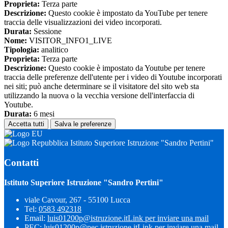
Proprieta:
Terza parte
Descrizione:
Questo cookie è impostato da YouTube per tenere
traccia delle visualizzazioni dei video incorporati.
Durata:
Sessione
Nome:
VISITOR_INFO1_LIVE
Tipologia:
analitico
Proprieta:
Terza parte
Descrizione:
Questo cookie è impostato da Youtube per tenere
traccia delle preferenze dell'utente per i video di Youtube incorporati
nei siti; può anche determinare se il visitatore del sito web sta
utilizzando la nuova o la vecchia versione dell'interfaccia di
Youtube.
Durata:
6 mesi
Accetta tutti
Salva le preferenze
Istituto Superiore Istruzione "Sandro Pertini"
Contatti
Istituto Superiore Istruzione "Sandro Pertini"
viale Cavour, 267 - 55100 Lucca
Tel:
0583 492318
Email:
luis01200p@istruzione.it
Link per inviare una mail
PEC:
luis01200p@pec.istruzione.it
Link per inviare una mail