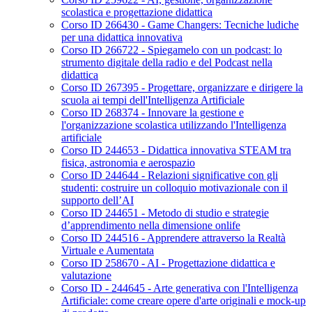
scolastica e progettazione didattica
Corso ID 266430 - Game Changers: Tecniche ludiche
per una didattica innovativa
Corso ID 266722 - Spiegamelo con un podcast: lo
strumento digitale della radio e del Podcast nella
didattica
Corso ID 267395 - Progettare, organizzare e dirigere la
scuola ai tempi dell'Intelligenza Artificiale
Corso ID 268374 - Innovare la gestione e
l'organizzazione scolastica utilizzando l'Intelligenza
artificiale
Corso ID 244653 - Didattica innovativa STEAM tra
fisica, astronomia e aerospazio
Corso ID 244644 - Relazioni significative con gli
studenti: costruire un colloquio motivazionale con il
supporto dell’AI
Corso ID 244651 - Metodo di studio e strategie
d’apprendimento nella dimensione onlife
Corso ID 244516 - Apprendere attraverso la Realtà
Virtuale e Aumentata
Corso ID 258670 - AI - Progettazione didattica e
valutazione
Corso ID - 244645 - Arte generativa con l'Intelligenza
Artificiale: come creare opere d'arte originali e mock-up