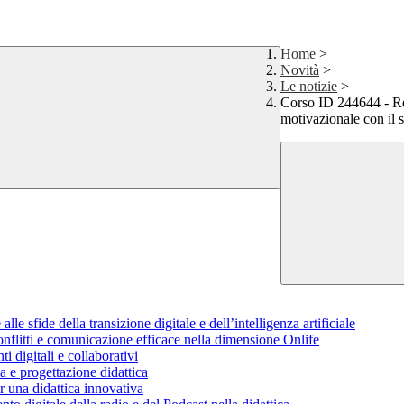
Home
>
Novità
>
Le notizie
>
Corso ID 244644 - Rela
motivazionale con il 
e sfide della transizione digitale e dell’intelligenza artificiale
nflitti e comunicazione efficace nella dimensione Onlife
 digitali e collaborativi
 e progettazione didattica
una didattica innovativa