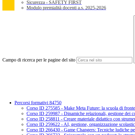
Sicurezza - SAFETY FIRST
Modulo premialità docenti a.s. 2025-2026
Campo di ricerca per le pagine del sito
Percorsi formativi 84750
Corso ID 275585 - Make Meta Future: la scuola di fronte all
Corso ID 259987 - Dinamiche relazionali, gestione dei co
Corso ID 258811 - Creare materiale didattico con strumenti
Corso ID 259622 - AI, gestione, organizzazione scolastica
Corso ID 266430 - Game Changers: Tecniche ludiche per 