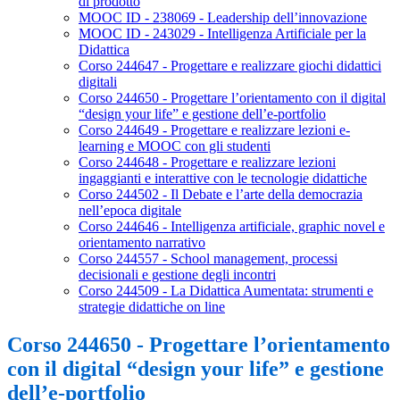
di prodotto
MOOC ID - 238069 - Leadership dell’innovazione
MOOC ID - 243029 - Intelligenza Artificiale per la
Didattica
Corso 244647 - Progettare e realizzare giochi didattici
digitali
Corso 244650 - Progettare l’orientamento con il digital
“design your life” e gestione dell’e-portfolio
Corso 244649 - Progettare e realizzare lezioni e-
learning e MOOC con gli studenti
Corso 244648 - Progettare e realizzare lezioni
ingaggianti e interattive con le tecnologie didattiche
Corso 244502 - Il Debate e l’arte della democrazia
nell’epoca digitale
Corso 244646 - Intelligenza artificiale, graphic novel e
orientamento narrativo
Corso 244557 - School management, processi
decisionali e gestione degli incontri
Corso 244509 - La Didattica Aumentata: strumenti e
strategie didattiche on line
Corso 244650 - Progettare l’orientamento
con il digital “design your life” e gestione
dell’e-portfolio