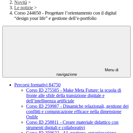
Novità
>
Le notizie
>
Corso 244650 - Progettare l’orientamento con il digital
“design your life” e gestione dell’e-portfolio
Menu di
navigazione
Percorsi formativi 84750
Corso ID 275585 - Make Meta Future: la scuola di
fronte alle sfide della transizione digitale e
dell’intelligenza artificiale
Corso ID 259987 - Dinamiche relazionali, gestione dei
conflitti e comunicazione efficace nella dimensione
Onlife
Corso ID 258811 - Creare materiale didattico con
strumenti digitali e collaborativi
Corso ID 259622 - AI, gestione, organizzazione