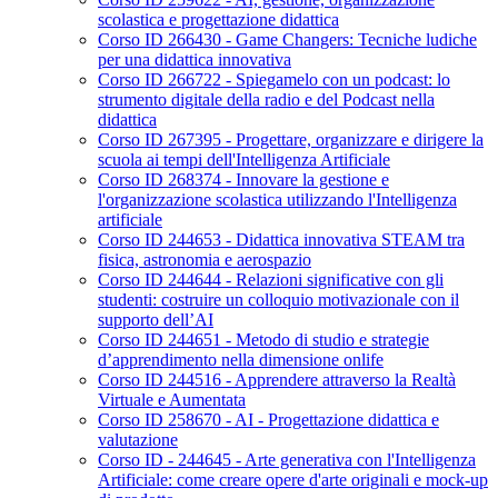
scolastica e progettazione didattica
Corso ID 266430 - Game Changers: Tecniche ludiche
per una didattica innovativa
Corso ID 266722 - Spiegamelo con un podcast: lo
strumento digitale della radio e del Podcast nella
didattica
Corso ID 267395 - Progettare, organizzare e dirigere la
scuola ai tempi dell'Intelligenza Artificiale
Corso ID 268374 - Innovare la gestione e
l'organizzazione scolastica utilizzando l'Intelligenza
artificiale
Corso ID 244653 - Didattica innovativa STEAM tra
fisica, astronomia e aerospazio
Corso ID 244644 - Relazioni significative con gli
studenti: costruire un colloquio motivazionale con il
supporto dell’AI
Corso ID 244651 - Metodo di studio e strategie
d’apprendimento nella dimensione onlife
Corso ID 244516 - Apprendere attraverso la Realtà
Virtuale e Aumentata
Corso ID 258670 - AI - Progettazione didattica e
valutazione
Corso ID - 244645 - Arte generativa con l'Intelligenza
Artificiale: come creare opere d'arte originali e mock-up