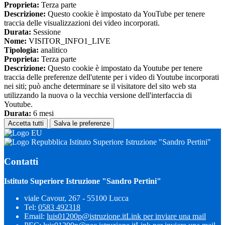
Proprieta:
Terza parte
Descrizione:
Questo cookie è impostato da YouTube per tenere
traccia delle visualizzazioni dei video incorporati.
Durata:
Sessione
Nome:
VISITOR_INFO1_LIVE
Tipologia:
analitico
Proprieta:
Terza parte
Descrizione:
Questo cookie è impostato da Youtube per tenere
traccia delle preferenze dell'utente per i video di Youtube incorporati
nei siti; può anche determinare se il visitatore del sito web sta
utilizzando la nuova o la vecchia versione dell'interfaccia di
Youtube.
Durata:
6 mesi
Accetta tutti
Salva le preferenze
Istituto Superiore Istruzione "Sandro Pertini"
Contatti
Istituto Superiore Istruzione "Sandro Pertini"
viale Cavour, 267 - 55100 Lucca
Tel:
0583 492318
Email:
luis01200p@istruzione.it
Link per inviare una mail