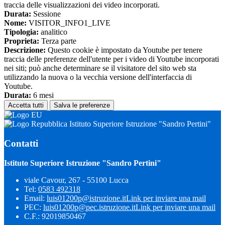
traccia delle visualizzazioni dei video incorporati.
Durata:
Sessione
Nome:
VISITOR_INFO1_LIVE
Tipologia:
analitico
Proprieta:
Terza parte
Descrizione:
Questo cookie è impostato da Youtube per tenere
traccia delle preferenze dell'utente per i video di Youtube incorporati
nei siti; può anche determinare se il visitatore del sito web sta
utilizzando la nuova o la vecchia versione dell'interfaccia di
Youtube.
Durata:
6 mesi
Accetta tutti
Salva le preferenze
Istituto Superiore Istruzione "Sandro Pertini"
Contatti
Istituto Superiore Istruzione "Sandro Pertini"
viale Cavour, 267 - 55100 Lucca
Tel:
0583 492318
Email:
luis01200p@istruzione.it
Link per inviare una mail
PEC:
luis01200p@pec.istruzione.it
Link per inviare una mail
C.F.: 92019850467