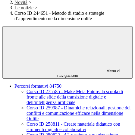
Novità
>
Le notizie
>
Corso ID 244651 - Metodo di studio e strategie
d’apprendimento nella dimensione onlife
Menu di
navigazione
Percorsi formativi 84750
Corso ID 275585 - Make Meta Future: la scuola di
fronte alle sfide della transizione digitale e
dell’intelligenza artificiale
Corso ID 259987 - Dinamiche relazionali, gestione dei
conflitti e comunicazione efficace nella dimensione
Onlife
Corso ID 258811 - Creare materiale didattico con
strumenti digitali e collaborativi
Corso ID 259622 - AI, gestione, organizzazione