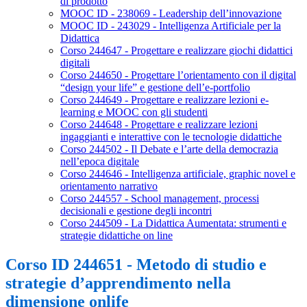
di prodotto
MOOC ID - 238069 - Leadership dell’innovazione
MOOC ID - 243029 - Intelligenza Artificiale per la
Didattica
Corso 244647 - Progettare e realizzare giochi didattici
digitali
Corso 244650 - Progettare l’orientamento con il digital
“design your life” e gestione dell’e-portfolio
Corso 244649 - Progettare e realizzare lezioni e-
learning e MOOC con gli studenti
Corso 244648 - Progettare e realizzare lezioni
ingaggianti e interattive con le tecnologie didattiche
Corso 244502 - Il Debate e l’arte della democrazia
nell’epoca digitale
Corso 244646 - Intelligenza artificiale, graphic novel e
orientamento narrativo
Corso 244557 - School management, processi
decisionali e gestione degli incontri
Corso 244509 - La Didattica Aumentata: strumenti e
strategie didattiche on line
Corso ID 244651 - Metodo di studio e
strategie d’apprendimento nella
dimensione onlife