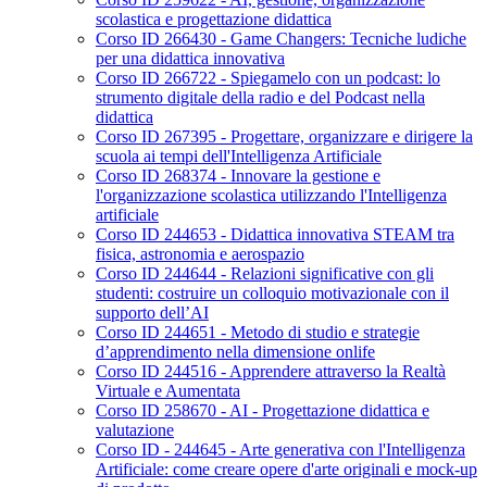
scolastica e progettazione didattica
Corso ID 266430 - Game Changers: Tecniche ludiche
per una didattica innovativa
Corso ID 266722 - Spiegamelo con un podcast: lo
strumento digitale della radio e del Podcast nella
didattica
Corso ID 267395 - Progettare, organizzare e dirigere la
scuola ai tempi dell'Intelligenza Artificiale
Corso ID 268374 - Innovare la gestione e
l'organizzazione scolastica utilizzando l'Intelligenza
artificiale
Corso ID 244653 - Didattica innovativa STEAM tra
fisica, astronomia e aerospazio
Corso ID 244644 - Relazioni significative con gli
studenti: costruire un colloquio motivazionale con il
supporto dell’AI
Corso ID 244651 - Metodo di studio e strategie
d’apprendimento nella dimensione onlife
Corso ID 244516 - Apprendere attraverso la Realtà
Virtuale e Aumentata
Corso ID 258670 - AI - Progettazione didattica e
valutazione
Corso ID - 244645 - Arte generativa con l'Intelligenza
Artificiale: come creare opere d'arte originali e mock-up