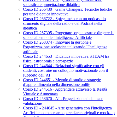
scolastica e progettazione didattica
Corso ID 266430 - Game Changers: Tecniche ludiche
per una didattica innovativa
Corso ID 266722 - Spiegamelo con un podcast: lo
strumento digitale della radio e del Podcast nella
didattica
Corso ID 267395 - Progettare, organizzare e dirigere la
scuola ai tempi dell'Intelligenza Artificiale
Corso ID 268374 - Innovare la gestione e
l'organizzazione scolastica utilizzando l'Intelligenza
artificiale
Corso ID 244653 - Didattica innovativa STEAM tra
fisica, astronomia e aerospazio
Corso ID 244644 - Relazioni significative con gli
studenti: costruire un colloquio motivazionale con il
supporto dell’AI
Corso ID 244651 - Metodo di studio e strategie
d’apprendimento nella dimensione onlife
Corso ID 244516 - Apprendere attraverso la Realtà
Virtuale e Aumentata
Corso ID 258670 - AI - Progettazione didattica e
valutazione
Corso ID - 244645 - Arte generativa con l'Intelligenza
Artificiale: come creare opere d'arte originali e mock-up