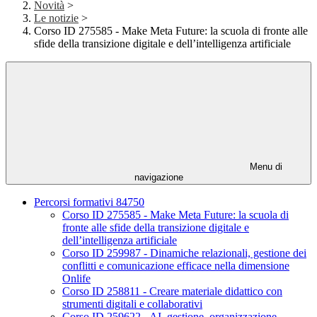
Novità
>
Le notizie
>
Corso ID 275585 - Make Meta Future: la scuola di fronte alle
sfide della transizione digitale e dell’intelligenza artificiale
Menu di
navigazione
Percorsi formativi 84750
Corso ID 275585 - Make Meta Future: la scuola di
fronte alle sfide della transizione digitale e
dell’intelligenza artificiale
Corso ID 259987 - Dinamiche relazionali, gestione dei
conflitti e comunicazione efficace nella dimensione
Onlife
Corso ID 258811 - Creare materiale didattico con
strumenti digitali e collaborativi
Corso ID 259622 - AI, gestione, organizzazione