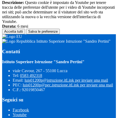
Descrizione:
Questo cookie è impostato da Youtube per tenere
traccia delle preferenze dell'utente per i video di Youtube incorporati
nei siti; può anche determinare se il visitatore del sito web sta
utilizzando la nuova o la vecchia versione dell'interfaccia di
Youtube.
Durata:
6 mesi
Accetta tutti
Salva le preferenze
Istituto Superiore Istruzione "Sandro Pertini"
Contatti
Istituto Superiore Istruzione "Sandro Pertini"
viale Cavour, 267 - 55100 Lucca
Tel:
0583 492318
Email:
luis01200p@istruzione.it
Link per inviare una mail
PEC:
luis01200p@pec.istruzione.it
Link per inviare una mail
C.F.: 92019850467
Seguici su
Facebook
Youtube