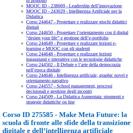
di prodotto
MOOC ID - 238069 - Leadership dell’innovazione
MOOC ID - 243029 - Intelligenza Artificiale per la
Didattica
Corso 244647 - Progettare e realizzare giochi didattici
digitali
Corso 244650 - Progettare l’orientamento con il digital
“design your life” e gestione dell’e-portfolio
Corso 244649 - Progettare e realizzare lezioni e-
learning e MOOC con gli studenti
Corso 244648 - Progettare e realizzare lezioni
ingaggianti e interattive con le tecnologie didattiche
Corso 244502 - Il Debate e l’arte della democrazia
nell’epoca digitale
Corso 244646 - Intelligenza artificiale, graphic novel e
orientamento narrativo
Corso 244557 - School management, processi
decisionali e gestione degli incontri
Corso 244509 - La Didattica Aumentata: strumenti e
strategie didattiche on line
Corso ID 275585 - Make Meta Future: la
scuola di fronte alle sfide della transizione
digitale e dell’intelligenza artificiale