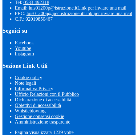
Tel:
0583 492318
Email:
luis01200p@istruzione.it
Link per inviare una mail
PEC:
luis01200p@pec.istruzione.it
Link per inviare una mail
C.F.: 92019850467
Seguici su
Facebook
Youtube
Instagram
Sezione Link Utili
Cookie policy
Note legali
Informativa Privacy
Ufficio Relazioni con il Pubblico
Dichiarazione di accessibilità
Obiettivi di accessibilità
Whistleblowing
Gestione consensi cookie
Amministrazione trasparente
Pagina visualizzata
1239
volte