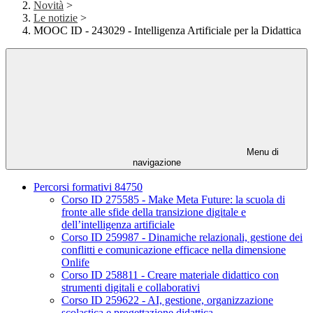
Novità
>
Le notizie
>
MOOC ID - 243029 - Intelligenza Artificiale per la Didattica
Menu di
navigazione
Percorsi formativi 84750
Corso ID 275585 - Make Meta Future: la scuola di
fronte alle sfide della transizione digitale e
dell’intelligenza artificiale
Corso ID 259987 - Dinamiche relazionali, gestione dei
conflitti e comunicazione efficace nella dimensione
Onlife
Corso ID 258811 - Creare materiale didattico con
strumenti digitali e collaborativi
Corso ID 259622 - AI, gestione, organizzazione
scolastica e progettazione didattica