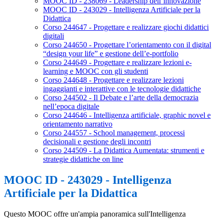
MOOC ID - 238069 - Leadership dell’innovazione
MOOC ID - 243029 - Intelligenza Artificiale per la
Didattica
Corso 244647 - Progettare e realizzare giochi didattici
digitali
Corso 244650 - Progettare l’orientamento con il digital
“design your life” e gestione dell’e-portfolio
Corso 244649 - Progettare e realizzare lezioni e-
learning e MOOC con gli studenti
Corso 244648 - Progettare e realizzare lezioni
ingaggianti e interattive con le tecnologie didattiche
Corso 244502 - Il Debate e l’arte della democrazia
nell’epoca digitale
Corso 244646 - Intelligenza artificiale, graphic novel e
orientamento narrativo
Corso 244557 - School management, processi
decisionali e gestione degli incontri
Corso 244509 - La Didattica Aumentata: strumenti e
strategie didattiche on line
MOOC ID - 243029 - Intelligenza
Artificiale per la Didattica
Questo MOOC offre un'ampia panoramica sull'Intelligenza