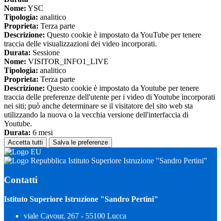
Nome:
YSC
Tipologia:
analitico
Proprieta:
Terza parte
Descrizione:
Questo cookie è impostato da YouTube per tenere
traccia delle visualizzazioni dei video incorporati.
Durata:
Sessione
Nome:
VISITOR_INFO1_LIVE
Tipologia:
analitico
Proprieta:
Terza parte
Descrizione:
Questo cookie è impostato da Youtube per tenere
traccia delle preferenze dell'utente per i video di Youtube incorporati
nei siti; può anche determinare se il visitatore del sito web sta
utilizzando la nuova o la vecchia versione dell'interfaccia di
Youtube.
Durata:
6 mesi
Accetta tutti
Salva le preferenze
Istituto Superiore Istruzione "Sandro Pertini"
Contatti
Istituto Superiore Istruzione "Sandro Pertini"
viale Cavour, 267 - 55100 Lucca