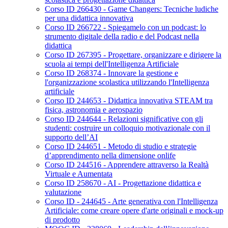
Corso ID 266430 - Game Changers: Tecniche ludiche
per una didattica innovativa
Corso ID 266722 - Spiegamelo con un podcast: lo
strumento digitale della radio e del Podcast nella
didattica
Corso ID 267395 - Progettare, organizzare e dirigere la
scuola ai tempi dell'Intelligenza Artificiale
Corso ID 268374 - Innovare la gestione e
l'organizzazione scolastica utilizzando l'Intelligenza
artificiale
Corso ID 244653 - Didattica innovativa STEAM tra
fisica, astronomia e aerospazio
Corso ID 244644 - Relazioni significative con gli
studenti: costruire un colloquio motivazionale con il
supporto dell’AI
Corso ID 244651 - Metodo di studio e strategie
d’apprendimento nella dimensione onlife
Corso ID 244516 - Apprendere attraverso la Realtà
Virtuale e Aumentata
Corso ID 258670 - AI - Progettazione didattica e
valutazione
Corso ID - 244645 - Arte generativa con l'Intelligenza
Artificiale: come creare opere d'arte originali e mock-up
di prodotto