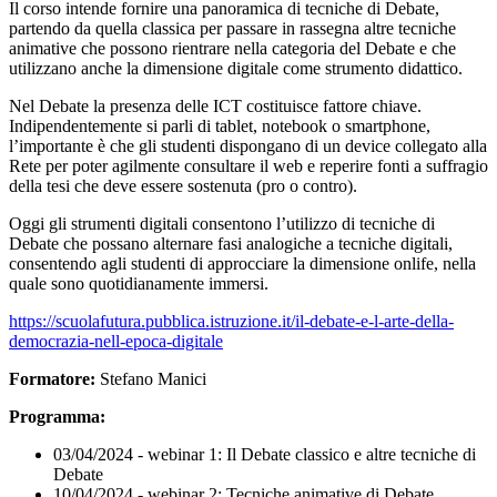
Il corso intende fornire una panoramica di tecniche di Debate,
partendo da quella classica per passare in rassegna altre tecniche
animative che possono rientrare nella categoria del Debate e che
utilizzano anche la dimensione digitale come strumento didattico.
Nel Debate la presenza delle ICT costituisce fattore chiave.
Indipendentemente si parli di tablet, notebook o smartphone,
l’importante è che gli studenti dispongano di un device collegato alla
Rete per poter agilmente consultare il web e reperire fonti a suffragio
della tesi che deve essere sostenuta (pro o contro).
Oggi gli strumenti digitali consentono l’utilizzo di tecniche di
Debate che possano alternare fasi analogiche a tecniche digitali,
consentendo agli studenti di approcciare la dimensione onlife, nella
quale sono quotidianamente immersi.
https://scuolafutura.pubblica.istruzione.it/il-debate-e-l-arte-della-
democrazia-nell-epoca-digitale
Formatore:
Stefano Manici
Programma:
03/04/2024 - webinar 1: Il Debate classico e altre tecniche di
Debate
10/04/2024 - webinar 2: Tecniche animative di Debate