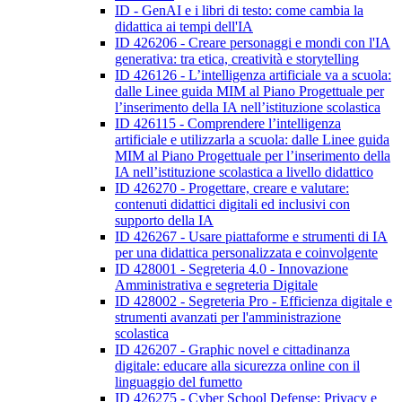
ID - GenAI e i libri di testo: come cambia la
didattica ai tempi dell'IA
ID 426206 - Creare personaggi e mondi con l'IA
generativa: tra etica, creatività e storytelling
ID 426126 - L’intelligenza artificiale va a scuola:
dalle Linee guida MIM al Piano Progettuale per
l’inserimento della IA nell’istituzione scolastica
ID 426115 - Comprendere l’intelligenza
artificiale e utilizzarla a scuola: dalle Linee guida
MIM al Piano Progettuale per l’inserimento della
IA nell’istituzione scolastica a livello didattico
ID 426270 - Progettare, creare e valutare:
contenuti didattici digitali ed inclusivi con
supporto della IA
ID 426267 - Usare piattaforme e strumenti di IA
per una didattica personalizzata e coinvolgente
ID 428001 - Segreteria 4.0 - Innovazione
Amministrativa e segreteria Digitale
ID 428002 - Segreteria Pro - Efficienza digitale e
strumenti avanzati per l'amministrazione
scolastica
ID 426207 - Graphic novel e cittadinanza
digitale: educare alla sicurezza online con il
linguaggio del fumetto
ID 426275 - Cyber School Defense: Privacy e