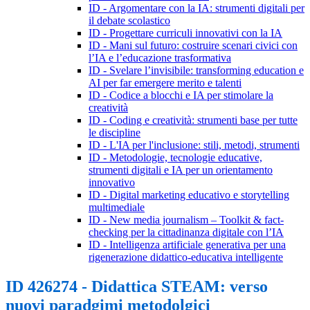
ID - Argomentare con la IA: strumenti digitali per
il debate scolastico
ID - Progettare curriculi innovativi con la IA
ID - Mani sul futuro: costruire scenari civici con
l’IA e l’educazione trasformativa
ID - Svelare l’invisibile: transforming education e
AI per far emergere merito e talenti
ID - Codice a blocchi e IA per stimolare la
creatività
ID - Coding e creatività: strumenti base per tutte
le discipline
ID - L'IA per l'inclusione: stili, metodi, strumenti
ID - Metodologie, tecnologie educative,
strumenti digitali e IA per un orientamento
innovativo
ID - Digital marketing educativo e storytelling
multimediale
ID - New media journalism – Toolkit & fact-
checking per la cittadinanza digitale con l’IA
ID - Intelligenza artificiale generativa per una
rigenerazione didattico-educativa intelligente
ID 426274 - Didattica STEAM: verso
nuovi paradgimi metodolgici