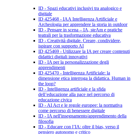
ID - Spazi educativi inclusivi tra analogico e
digitale
ID 425468 - IAA Intelligenza Artificiale e
Archeologia per apprendere la storia in outdoor
ID - Pensare in scena – IA, steAm e pratiche
teatrali per la trasformazione educativa
ID - Creatività digitale. Creare, condividere,
ispirare con supporto AI
ID 425469 - Utilizzare la IA per creare contenuti
didattici digitali innovativi
ID - IA per la personalizzazione degli
apprendimenti
ID 425470 - Intelligenza Artificiale: la
dimensione etica interroga la didattica. Human in
the loop?
ID - Intelligenza artificiale e la sfida
dell’educazione alla pace nel percorso di
educazione civica
ID - AI Act e le regole europee: la normativa
come percorso di benessere digitale
ID - IA nell'insegnamento/apprendimento della
filosofia
ID - Educare con l’IA: oltre il bias, verso il
pensiero autonomo e critico