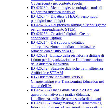
Cybersecurity nel contesto scuola
ID 426239 - Metodologie, tecnologie e tools di
IA per una didattica inclusiva
ID 426274 - Didattica STEAM: verso nuovi
paradgimi metodolgici
ID 426202 - Dal problem solving al serious game
per un apprendimento STEM
ID 426258 - Creatività digitale. Creare,
condividere, ispirare
ID 426214 - Dal supporto didattico
all’organizzazione quotidiana in infanzia e
primaria con ausilio della IA
ID 426231- Utilizzo della piattaforma digitale di
istituto per l'organizzazione e l'implementazione
della didattica innovativa
ID 426272 - Strategie didattiche tra Intelligenza
Artificiale e STEAM
ID - Didattiche innovative verso il
Changemaking e la Transforming Education nel
tempo dell'IA
ID 426256 - Linee Guida MIM e AI Act, dal
quadro normativo alla pratica didattica:
l'intelligenza artificiale per la scuola di domani
ID 428008 - Changemaking e la Transforming
Education: framework pedagogico per pratiche