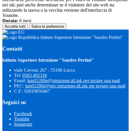
nei siti; può anche determinare se il visitatore del sito web sta
utilizzando la nuova o la vecchia versione dell'interfaccia di
Youtube.
Durata:
6 mesi
Accetta tutti
Salva le preferenze
Istituto Superiore Istruzione "Sandro Pertini"
Contatti
Istituto Superiore Istruzione "Sandro Pertini"
viale Cavour, 267 - 55100 Lucca
Tel:
0583 492318
Email:
luis01200p@istruzione.it
Link per inviare una mail
PEC:
luis01200p@pec.istruzione.it
Link per inviare una mail
C.F.: 92019850467
Seguici su
Facebook
Youtube
Instagram