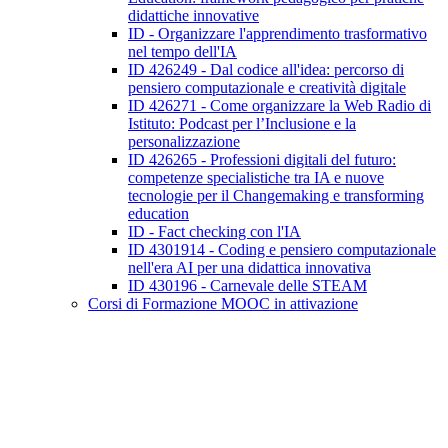
didattiche innovative
ID - Organizzare l'apprendimento trasformativo
nel tempo dell'IA
ID 426249 - Dal codice all'idea: percorso di
pensiero computazionale e creatività digitale
ID 426271 - Come organizzare la Web Radio di
Istituto: Podcast per l’Inclusione e la
personalizzazione
ID 426265 - Professioni digitali del futuro:
competenze specialistiche tra IA e nuove
tecnologie per il Changemaking e transforming
education
ID - Fact checking con l'IA
ID 4301914 - Coding e pensiero computazionale
nell'era AI per una didattica innovativa
ID 430196 - Carnevale delle STEAM
Corsi di Formazione MOOC in attivazione