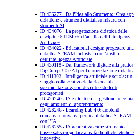
ID 436277 - Dall'Idea allo Strumento: Crea app
didattiche e strumenti digitali su misura con
strumenti AI
ID 434076 - La progettazione didattica delle
discipline STEM con l’ausilio dell’Intelligenza
Artificiale
ID 434022 - Educational design: progettare una
didattica STEAM inclusiva con l’ausilio
dell’Intelligenza Artificiale
ID 430118 - Dal framework digitale alla pratica:
DigComp 3.0 e AI per la progettazione didattica
ID 411302 - Intelligenza artificiale e scuola: un
viaggio collaborativo dalla ricerca alla
sperimentazione, con docenti e studenti
protagonisti
ID 426240 - IA e didattica: la gestione integrata
degli ambienti di apprendimento
ID 426248 - Learning Lab 4.0: ambienti
educativi innovativi per una didattica STEAM
con l’IA
ID 426255 - IA generativa come strumento
trasversale: progettare attività didattiche etiche e
innovative