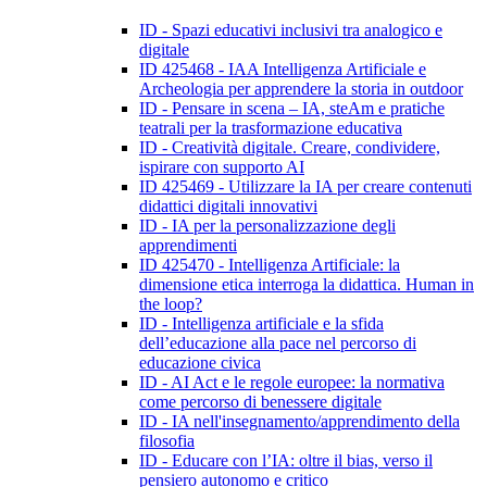
ID - Spazi educativi inclusivi tra analogico e
digitale
ID 425468 - IAA Intelligenza Artificiale e
Archeologia per apprendere la storia in outdoor
ID - Pensare in scena – IA, steAm e pratiche
teatrali per la trasformazione educativa
ID - Creatività digitale. Creare, condividere,
ispirare con supporto AI
ID 425469 - Utilizzare la IA per creare contenuti
didattici digitali innovativi
ID - IA per la personalizzazione degli
apprendimenti
ID 425470 - Intelligenza Artificiale: la
dimensione etica interroga la didattica. Human in
the loop?
ID - Intelligenza artificiale e la sfida
dell’educazione alla pace nel percorso di
educazione civica
ID - AI Act e le regole europee: la normativa
come percorso di benessere digitale
ID - IA nell'insegnamento/apprendimento della
filosofia
ID - Educare con l’IA: oltre il bias, verso il
pensiero autonomo e critico