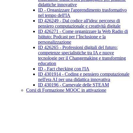
didattiche innovative
ID - Organizzare l'apprendimento trasformativo
nel tempo dell'IA
ID 426249 - Dal codice all'idea: percorso di
pensiero computazionale e creatività digitale
ID 426271 - Come organizzare la Web Radio di
Istituto: Podcast per l’Inclusione e la
personalizzazione
ID 426265 - Professioni digitali del futuro:
competenze specialistiche tra IA e nuove
tecnologie per il Changemaking e transforming
education
ID - Fact checking con l'IA
ID 4301914 - Coding e pensiero computazionale
nell'era AI per una didattica innovativa
ID 430196 - Carnevale delle STEAM
Corsi di Formazione MOOC in attivazione