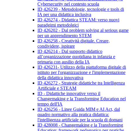
Cybersecurity nel contesto scuola
ID 426239 - Metodologie, tecnologie e tools di
IA per una didattica inclusiva
ID 426274 - Didattica STEAM: verso nuovi
paradgimi metodolgici
ID 426202 - Dal problem solving al serious game
per un apprendimento STEM
ID 426258 - Creatività digitale. Creare,
condividere, ispirare
ID 426214 - Dal supporto didattico
all’organizzazione quotidiana in infanzia e
primaria con ausilio della IA
ID 426231- Utilizzo della piattaforma digitale di
istituto per l'organizzazione e l'implementazione
della didattica innovativa
ID 426272 - Strategie didattiche tra Intelligenza
Artificiale e STEAM
ID - Didattiche innovative verso il
Changemaking e la Transforming Education nel
tempo dell'IA
ID 426256 - Linee Guida MIM e AI Act, dal
quadro normativo alla pratica didattica:
l'intelligenza artificiale per la scuola di domani
ID 428008 - Changemaking e la Transforming
Education: framework pedagogico per pratiche