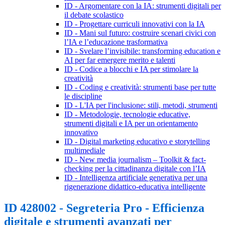
ID - Argomentare con la IA: strumenti digitali per
il debate scolastico
ID - Progettare curriculi innovativi con la IA
ID - Mani sul futuro: costruire scenari civici con
l’IA e l’educazione trasformativa
ID - Svelare l’invisibile: transforming education e
AI per far emergere merito e talenti
ID - Codice a blocchi e IA per stimolare la
creatività
ID - Coding e creatività: strumenti base per tutte
le discipline
ID - L'IA per l'inclusione: stili, metodi, strumenti
ID - Metodologie, tecnologie educative,
strumenti digitali e IA per un orientamento
innovativo
ID - Digital marketing educativo e storytelling
multimediale
ID - New media journalism – Toolkit & fact-
checking per la cittadinanza digitale con l’IA
ID - Intelligenza artificiale generativa per una
rigenerazione didattico-educativa intelligente
ID 428002 - Segreteria Pro - Efficienza
digitale e strumenti avanzati per