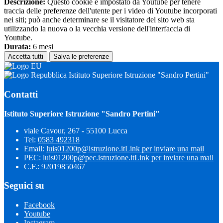
Descrizione:
Questo cookie è impostato da Youtube per tenere
traccia delle preferenze dell'utente per i video di Youtube incorporati
nei siti; può anche determinare se il visitatore del sito web sta
utilizzando la nuova o la vecchia versione dell'interfaccia di
Youtube.
Durata:
6 mesi
Accetta tutti
Salva le preferenze
Istituto Superiore Istruzione "Sandro Pertini"
Contatti
Istituto Superiore Istruzione "Sandro Pertini"
viale Cavour, 267 - 55100 Lucca
Tel:
0583 492318
Email:
luis01200p@istruzione.it
Link per inviare una mail
PEC:
luis01200p@pec.istruzione.it
Link per inviare una mail
C.F.: 92019850467
Seguici su
Facebook
Youtube
Instagram