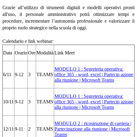
Grazie all’utilizzo di strumenti digitali e modelli operativi pronti
all'uso, il personale amministrativo potrà ottimizzare tempi e
procedure, incrementare l’autonomia professionale e valorizzare il
proprio ruolo strategico nella scuola di oggi.
Calendario e link webinar:
Data
Orario
Ore
Modalità
Link Meet
MODULO 1 : Segreteria operativa:
6/11
9-12
3
TEAMS
office 365 - word, excel |
Partecip azione
alla riunione | Microsoft Teams
MODULO 1 : Segreteria operativa:
10/11
9-12
3
TEAMS
office 365 - word, excel |
Partecip azione
alla riunione | Microsoft Teams
MODULO 2 : ricostruzione di carriera |
12/11
9-11
2
TEAMS
Partecipazione alla riunione |
Microsoft
Teams