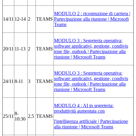
MODULO 2 : ricostruzione di carriera |
14/11
12-14
2
TEAMS
Partecipazione alla riunione |
Microsoft
Teams
MODULO 3 : Segreteria operativa:
software applicativi, gestione,
condivis
20/11
11-13
2
TEAMS
ione file, outlook | Partecipazione alla
riunione | Microsoft
Teams
MODULO 3 : Segreteria operativa:
software applicativi, gestione,
condivis
24/11
8-11
3
TEAMS
ione file, outlook | Partecipazione alla
riunione | Microsoft
Teams
MODULO 4 : AI in segreteria:
produttività aumentata con
8-
25/11
2,5
TEAMS
10:30
l'intelligenza artificiale | Partecipazione
alla riunione | Microsoft Teams