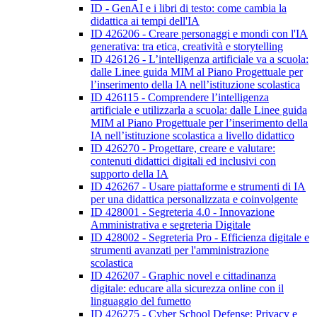
ID - GenAI e i libri di testo: come cambia la
didattica ai tempi dell'IA
ID 426206 - Creare personaggi e mondi con l'IA
generativa: tra etica, creatività e storytelling
ID 426126 - L’intelligenza artificiale va a scuola:
dalle Linee guida MIM al Piano Progettuale per
l’inserimento della IA nell’istituzione scolastica
ID 426115 - Comprendere l’intelligenza
artificiale e utilizzarla a scuola: dalle Linee guida
MIM al Piano Progettuale per l’inserimento della
IA nell’istituzione scolastica a livello didattico
ID 426270 - Progettare, creare e valutare:
contenuti didattici digitali ed inclusivi con
supporto della IA
ID 426267 - Usare piattaforme e strumenti di IA
per una didattica personalizzata e coinvolgente
ID 428001 - Segreteria 4.0 - Innovazione
Amministrativa e segreteria Digitale
ID 428002 - Segreteria Pro - Efficienza digitale e
strumenti avanzati per l'amministrazione
scolastica
ID 426207 - Graphic novel e cittadinanza
digitale: educare alla sicurezza online con il
linguaggio del fumetto
ID 426275 - Cyber School Defense: Privacy e