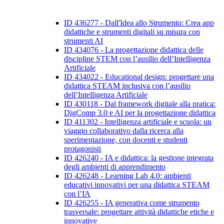
ID 436277 - Dall'Idea allo Strumento: Crea app
didattiche e strumenti digitali su misura con
strumenti AI
ID 434076 - La progettazione didattica delle
discipline STEM con l’ausilio dell’Intelligenza
Artificiale
ID 434022 - Educational design: progettare una
didattica STEAM inclusiva con l’ausilio
dell’Intelligenza Artificiale
ID 430118 - Dal framework digitale alla pratica:
DigComp 3.0 e AI per la progettazione didattica
ID 411302 - Intelligenza artificiale e scuola: un
viaggio collaborativo dalla ricerca alla
sperimentazione, con docenti e studenti
protagonisti
ID 426240 - IA e didattica: la gestione integrata
degli ambienti di apprendimento
ID 426248 - Learning Lab 4.0: ambienti
educativi innovativi per una didattica STEAM
con l’IA
ID 426255 - IA generativa come strumento
trasversale: progettare attività didattiche etiche e
innovative