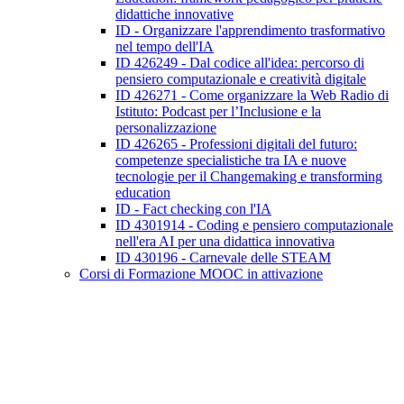
didattiche innovative
ID - Organizzare l'apprendimento trasformativo
nel tempo dell'IA
ID 426249 - Dal codice all'idea: percorso di
pensiero computazionale e creatività digitale
ID 426271 - Come organizzare la Web Radio di
Istituto: Podcast per l’Inclusione e la
personalizzazione
ID 426265 - Professioni digitali del futuro:
competenze specialistiche tra IA e nuove
tecnologie per il Changemaking e transforming
education
ID - Fact checking con l'IA
ID 4301914 - Coding e pensiero computazionale
nell'era AI per una didattica innovativa
ID 430196 - Carnevale delle STEAM
Corsi di Formazione MOOC in attivazione