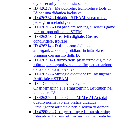
Cybersecurity nel contesto scuola
ID 426239 - Metodologie, tecnologie e tools di
IA per una didattica inclusiva
ID 426274 - Didattica STEAM: verso nuovi
paradgimi metodolgici
ID 426202 - Dal problem solving al serious game
per un apprendimento STEM
ID 426258 - Creatività digitale. Creare,
condividere, ispirare
ID 426214 - Dal supporto didattico
all’organizzazione quotidiana in infanzia e
primaria con ausilio della IA
ID 426231- Utilizzo della piattaforma digitale di
istituto per l'organizzazione e l'implementazione
della didattica innovativa
ID 426272 - Strategie didattiche tra Intelligenza
Artificiale e STEAM
ID - Didattiche innovative verso il
Changemaking e la Transforming Education nel
tempo dell'IA
ID 426256 - Linee Guida MIM e AI Act, dal
quadro normativo alla pratica didattica:
l'intelligenza artificiale per la scuola di domani
ID 428008 - Changemaking e la Transforming
Education: framework pedagogico per pratiche