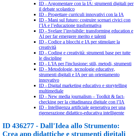
ID - Argomentare con la IA: strumenti digitali per
il debate scolastico
ID - Progettare curriculi innovativi con la IA
ID - Mani sul futuro: costruire scenari civici con
l’IA e l’educazione trasformativa
ID - Svelare l’invisibile: transforming education e
AI per far emergere merito e talenti
ID - Codice a blocchi e IA per stimolare la
creatività
ID - Coding e creatività: strumenti base per tutte
le discipline
ID - L'IA per l'inclusione: stili, metodi, strumenti
ID - Metodologie, tecnologie educative,
strumenti digitali e IA per un orientamento
innovativo
ID - Digital marketing educativo e storytelling
multimediale
ID - New media journalism – Toolkit & fact-
checking per la cittadinanza digitale con l’IA
ID - Intelligenza artificiale generativa per una
rigenerazione didattico-educativa intelligente
ID 436277 - Dall'Idea allo Strumento:
Crea app didattiche e strumenti digitali