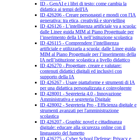
ID - GenAI e i libri di testo: come cambia la
didattica ai tempi dell'IA
ID 426206 - Creare personaggi e mondi con l'IA
generativa: tra etica, creatività e storytelling
ID 426126 - L’intelligenza artificiale va a scuola:
dalle Linee guida MIM al Piano Progettuale per
l’inserimento della IA nell’istituzione scolastica
ID 426115 - Comprendere l’intelligenza
artificiale e utilizzarla a scuola: dalle Linee guida
MIM al Piano Progettuale per l’inserimento della
IA nell’istituzione scolastica a livello didattico
ID 426270 - Progettare, creare e valutare:
contenuti didattici digitali ed inclusivi con
supporto della IA
ID 426267 - Usare piattaforme e strumenti di IA
per una didattica personalizzata e coinvolgente
ID 428001 - Segreteria 4.0 - Innovazione
Amministrativa e segreteria Digitale
ID 428002 - Segreteria Pro - Efficienza digitale e
strumenti avanzati per l'amministrazione
scolastica
ID 426207 - Graphic novel e cittadinanza
digitale: educare alla sicurezza online con il
linguaggio del fumetto
ID 426275 - Cyber School Defense: Privacy e