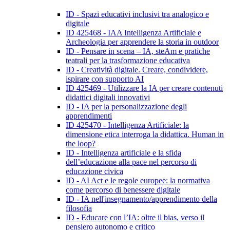
ID - Spazi educativi inclusivi tra analogico e
digitale
ID 425468 - IAA Intelligenza Artificiale e
Archeologia per apprendere la storia in outdoor
ID - Pensare in scena – IA, steAm e pratiche
teatrali per la trasformazione educativa
ID - Creatività digitale. Creare, condividere,
ispirare con supporto AI
ID 425469 - Utilizzare la IA per creare contenuti
didattici digitali innovativi
ID - IA per la personalizzazione degli
apprendimenti
ID 425470 - Intelligenza Artificiale: la
dimensione etica interroga la didattica. Human in
the loop?
ID - Intelligenza artificiale e la sfida
dell’educazione alla pace nel percorso di
educazione civica
ID - AI Act e le regole europee: la normativa
come percorso di benessere digitale
ID - IA nell'insegnamento/apprendimento della
filosofia
ID - Educare con l’IA: oltre il bias, verso il
pensiero autonomo e critico