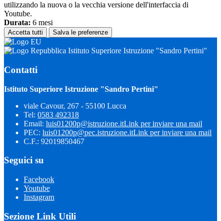
utilizzando la nuova o la vecchia versione dell'interfaccia di
Youtube.
Durata:
6 mesi
Accetta tutti
Salva le preferenze
Istituto Superiore Istruzione "Sandro Pertini"
Contatti
Istituto Superiore Istruzione "Sandro Pertini"
viale Cavour, 267 - 55100 Lucca
Tel:
0583 492318
Email:
luis01200p@istruzione.it
Link per inviare una mail
PEC:
luis01200p@pec.istruzione.it
Link per inviare una mail
C.F.: 92019850467
Seguici su
Facebook
Youtube
Instagram
Sezione Link Utili