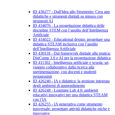
ID 436277 - Dall'Idea allo Strumento: Crea app
didattiche e strumenti digitali su misura con
strumenti AI
ID 434076 - La progettazione didattica delle
discipline STEM con l’ausilio dell’Intelligenza
Artificiale
ID 434022 - Educational design: progettare una
didattica STEAM inclusiva con l’ausilio
dell’Intelligenza Artificiale
ID 430118 - Dal framework digitale alla pratica:
DigComp 3.0 e AI per la progettazione didattica
ID 411302 - Intelligenza artificiale e scuola: un
viaggio collaborativo dalla ricerca alla
sperimentazione, con docenti e studenti
protagonisti
ID 426240 - IA e didattica: la gestione integrata
degli ambienti di apprendimento
ID 426248 - Learning Lab 4.0: ambienti
educativi innovativi per una didattica STEAM
con l’IA
ID 426255 - IA generativa come strumento
trasversale: progettare attività didattiche etiche e
innovative