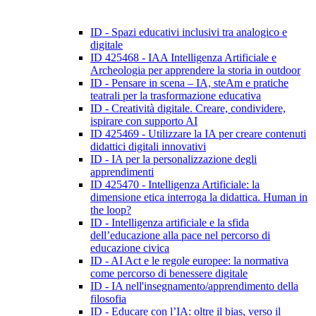
ID - Spazi educativi inclusivi tra analogico e
digitale
ID 425468 - IAA Intelligenza Artificiale e
Archeologia per apprendere la storia in outdoor
ID - Pensare in scena – IA, steAm e pratiche
teatrali per la trasformazione educativa
ID - Creatività digitale. Creare, condividere,
ispirare con supporto AI
ID 425469 - Utilizzare la IA per creare contenuti
didattici digitali innovativi
ID - IA per la personalizzazione degli
apprendimenti
ID 425470 - Intelligenza Artificiale: la
dimensione etica interroga la didattica. Human in
the loop?
ID - Intelligenza artificiale e la sfida
dell’educazione alla pace nel percorso di
educazione civica
ID - AI Act e le regole europee: la normativa
come percorso di benessere digitale
ID - IA nell'insegnamento/apprendimento della
filosofia
ID - Educare con l’IA: oltre il bias, verso il