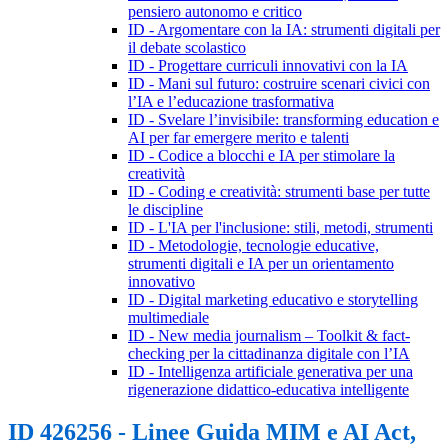
pensiero autonomo e critico
ID - Argomentare con la IA: strumenti digitali per
il debate scolastico
ID - Progettare curriculi innovativi con la IA
ID - Mani sul futuro: costruire scenari civici con
l’IA e l’educazione trasformativa
ID - Svelare l’invisibile: transforming education e
AI per far emergere merito e talenti
ID - Codice a blocchi e IA per stimolare la
creatività
ID - Coding e creatività: strumenti base per tutte
le discipline
ID - L'IA per l'inclusione: stili, metodi, strumenti
ID - Metodologie, tecnologie educative,
strumenti digitali e IA per un orientamento
innovativo
ID - Digital marketing educativo e storytelling
multimediale
ID - New media journalism – Toolkit & fact-
checking per la cittadinanza digitale con l’IA
ID - Intelligenza artificiale generativa per una
rigenerazione didattico-educativa intelligente
ID 426256 - Linee Guida MIM e AI Act,