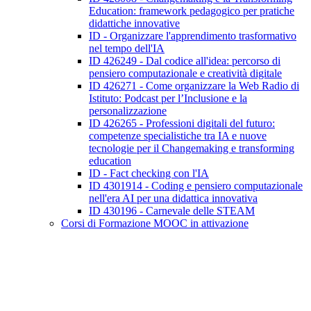
Education: framework pedagogico per pratiche
didattiche innovative
ID - Organizzare l'apprendimento trasformativo
nel tempo dell'IA
ID 426249 - Dal codice all'idea: percorso di
pensiero computazionale e creatività digitale
ID 426271 - Come organizzare la Web Radio di
Istituto: Podcast per l’Inclusione e la
personalizzazione
ID 426265 - Professioni digitali del futuro:
competenze specialistiche tra IA e nuove
tecnologie per il Changemaking e transforming
education
ID - Fact checking con l'IA
ID 4301914 - Coding e pensiero computazionale
nell'era AI per una didattica innovativa
ID 430196 - Carnevale delle STEAM
Corsi di Formazione MOOC in attivazione