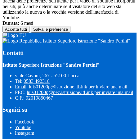
traccia delle preferenze dell'utente per i video di Youtube incorporati
nei siti; può anche determinare se il visitatore del sito web sta
utilizzando la nuova o la vecchia versione dell'interfaccia di
Youtube.
Durata:
6 mesi
Accetta tutti
Salva le preferenze
Istituto Superiore Istruzione "Sandro Pertini"
Contatti
Istituto Superiore Istruzione "Sandro Pertini"
viale Cavour, 267 - 55100 Lucca
Tel:
0583 492318
Email:
luis01200p@istruzione.it
Link per inviare una mail
PEC:
luis01200p@pec.istruzione.it
Link per inviare una mail
C.F.: 92019850467
Seguici su
Facebook
Youtube
Instagram