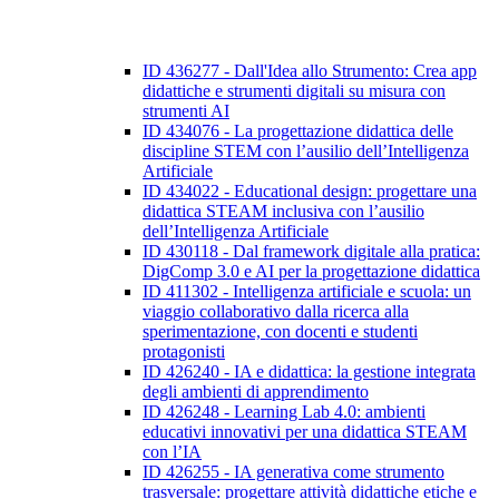
ID 436277 - Dall'Idea allo Strumento: Crea app
didattiche e strumenti digitali su misura con
strumenti AI
ID 434076 - La progettazione didattica delle
discipline STEM con l’ausilio dell’Intelligenza
Artificiale
ID 434022 - Educational design: progettare una
didattica STEAM inclusiva con l’ausilio
dell’Intelligenza Artificiale
ID 430118 - Dal framework digitale alla pratica:
DigComp 3.0 e AI per la progettazione didattica
ID 411302 - Intelligenza artificiale e scuola: un
viaggio collaborativo dalla ricerca alla
sperimentazione, con docenti e studenti
protagonisti
ID 426240 - IA e didattica: la gestione integrata
degli ambienti di apprendimento
ID 426248 - Learning Lab 4.0: ambienti
educativi innovativi per una didattica STEAM
con l’IA
ID 426255 - IA generativa come strumento
trasversale: progettare attività didattiche etiche e