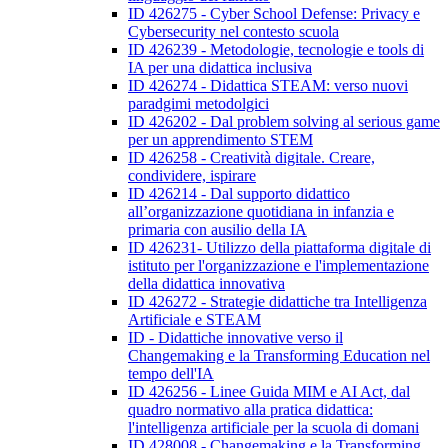
ID 426275 - Cyber School Defense: Privacy e
Cybersecurity nel contesto scuola
ID 426239 - Metodologie, tecnologie e tools di
IA per una didattica inclusiva
ID 426274 - Didattica STEAM: verso nuovi
paradgimi metodolgici
ID 426202 - Dal problem solving al serious game
per un apprendimento STEM
ID 426258 - Creatività digitale. Creare,
condividere, ispirare
ID 426214 - Dal supporto didattico
all’organizzazione quotidiana in infanzia e
primaria con ausilio della IA
ID 426231- Utilizzo della piattaforma digitale di
istituto per l'organizzazione e l'implementazione
della didattica innovativa
ID 426272 - Strategie didattiche tra Intelligenza
Artificiale e STEAM
ID - Didattiche innovative verso il
Changemaking e la Transforming Education nel
tempo dell'IA
ID 426256 - Linee Guida MIM e AI Act, dal
quadro normativo alla pratica didattica:
l'intelligenza artificiale per la scuola di domani
ID 428008 - Changemaking e la Transforming