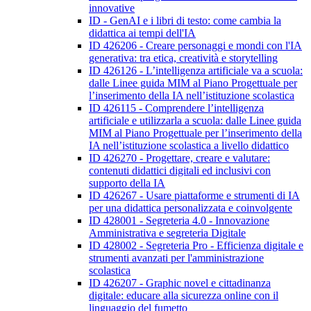
innovative
ID - GenAI e i libri di testo: come cambia la
didattica ai tempi dell'IA
ID 426206 - Creare personaggi e mondi con l'IA
generativa: tra etica, creatività e storytelling
ID 426126 - L’intelligenza artificiale va a scuola:
dalle Linee guida MIM al Piano Progettuale per
l’inserimento della IA nell’istituzione scolastica
ID 426115 - Comprendere l’intelligenza
artificiale e utilizzarla a scuola: dalle Linee guida
MIM al Piano Progettuale per l’inserimento della
IA nell’istituzione scolastica a livello didattico
ID 426270 - Progettare, creare e valutare:
contenuti didattici digitali ed inclusivi con
supporto della IA
ID 426267 - Usare piattaforme e strumenti di IA
per una didattica personalizzata e coinvolgente
ID 428001 - Segreteria 4.0 - Innovazione
Amministrativa e segreteria Digitale
ID 428002 - Segreteria Pro - Efficienza digitale e
strumenti avanzati per l'amministrazione
scolastica
ID 426207 - Graphic novel e cittadinanza
digitale: educare alla sicurezza online con il
linguaggio del fumetto