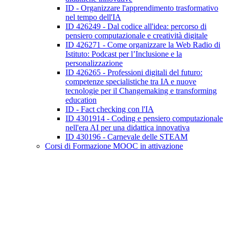
ID - Organizzare l'apprendimento trasformativo
nel tempo dell'IA
ID 426249 - Dal codice all'idea: percorso di
pensiero computazionale e creatività digitale
ID 426271 - Come organizzare la Web Radio di
Istituto: Podcast per l’Inclusione e la
personalizzazione
ID 426265 - Professioni digitali del futuro:
competenze specialistiche tra IA e nuove
tecnologie per il Changemaking e transforming
education
ID - Fact checking con l'IA
ID 4301914 - Coding e pensiero computazionale
nell'era AI per una didattica innovativa
ID 430196 - Carnevale delle STEAM
Corsi di Formazione MOOC in attivazione