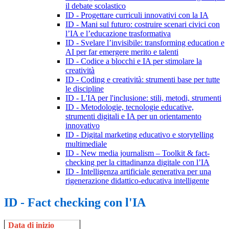
il debate scolastico
ID - Progettare curriculi innovativi con la IA
ID - Mani sul futuro: costruire scenari civici con
l’IA e l’educazione trasformativa
ID - Svelare l’invisibile: transforming education e
AI per far emergere merito e talenti
ID - Codice a blocchi e IA per stimolare la
creatività
ID - Coding e creatività: strumenti base per tutte
le discipline
ID - L'IA per l'inclusione: stili, metodi, strumenti
ID - Metodologie, tecnologie educative,
strumenti digitali e IA per un orientamento
innovativo
ID - Digital marketing educativo e storytelling
multimediale
ID - New media journalism – Toolkit & fact-
checking per la cittadinanza digitale con l’IA
ID - Intelligenza artificiale generativa per una
rigenerazione didattico-educativa intelligente
ID - Fact checking con l'IA
Data di inizio