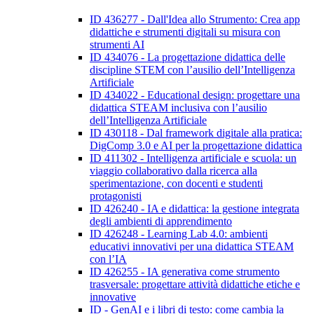
ID 436277 - Dall'Idea allo Strumento: Crea app
didattiche e strumenti digitali su misura con
strumenti AI
ID 434076 - La progettazione didattica delle
discipline STEM con l’ausilio dell’Intelligenza
Artificiale
ID 434022 - Educational design: progettare una
didattica STEAM inclusiva con l’ausilio
dell’Intelligenza Artificiale
ID 430118 - Dal framework digitale alla pratica:
DigComp 3.0 e AI per la progettazione didattica
ID 411302 - Intelligenza artificiale e scuola: un
viaggio collaborativo dalla ricerca alla
sperimentazione, con docenti e studenti
protagonisti
ID 426240 - IA e didattica: la gestione integrata
degli ambienti di apprendimento
ID 426248 - Learning Lab 4.0: ambienti
educativi innovativi per una didattica STEAM
con l’IA
ID 426255 - IA generativa come strumento
trasversale: progettare attività didattiche etiche e
innovative
ID - GenAI e i libri di testo: come cambia la