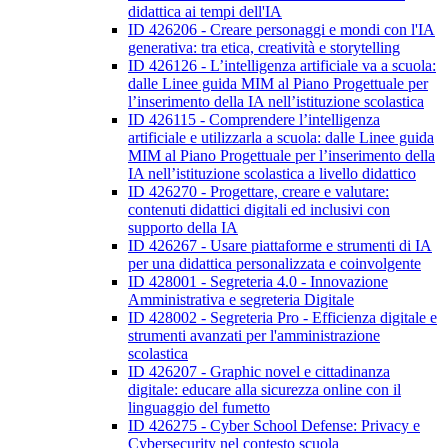
didattica ai tempi dell'IA
ID 426206 - Creare personaggi e mondi con l'IA
generativa: tra etica, creatività e storytelling
ID 426126 - L’intelligenza artificiale va a scuola:
dalle Linee guida MIM al Piano Progettuale per
l’inserimento della IA nell’istituzione scolastica
ID 426115 - Comprendere l’intelligenza
artificiale e utilizzarla a scuola: dalle Linee guida
MIM al Piano Progettuale per l’inserimento della
IA nell’istituzione scolastica a livello didattico
ID 426270 - Progettare, creare e valutare:
contenuti didattici digitali ed inclusivi con
supporto della IA
ID 426267 - Usare piattaforme e strumenti di IA
per una didattica personalizzata e coinvolgente
ID 428001 - Segreteria 4.0 - Innovazione
Amministrativa e segreteria Digitale
ID 428002 - Segreteria Pro - Efficienza digitale e
strumenti avanzati per l'amministrazione
scolastica
ID 426207 - Graphic novel e cittadinanza
digitale: educare alla sicurezza online con il
linguaggio del fumetto
ID 426275 - Cyber School Defense: Privacy e
Cybersecurity nel contesto scuola