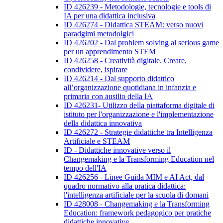
ID 426239 - Metodologie, tecnologie e tools di
IA per una didattica inclusiva
ID 426274 - Didattica STEAM: verso nuovi
paradgimi metodolgici
ID 426202 - Dal problem solving al serious game
per un apprendimento STEM
ID 426258 - Creatività digitale. Creare,
condividere, ispirare
ID 426214 - Dal supporto didattico
all’organizzazione quotidiana in infanzia e
primaria con ausilio della IA
ID 426231- Utilizzo della piattaforma digitale di
istituto per l'organizzazione e l'implementazione
della didattica innovativa
ID 426272 - Strategie didattiche tra Intelligenza
Artificiale e STEAM
ID - Didattiche innovative verso il
Changemaking e la Transforming Education nel
tempo dell'IA
ID 426256 - Linee Guida MIM e AI Act, dal
quadro normativo alla pratica didattica:
l'intelligenza artificiale per la scuola di domani
ID 428008 - Changemaking e la Transforming
Education: framework pedagogico per pratiche
didattiche innovative