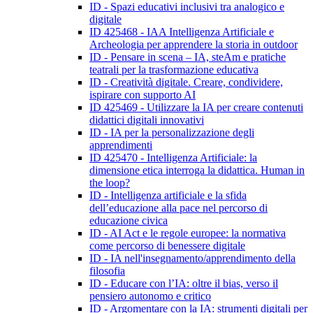
ID - Spazi educativi inclusivi tra analogico e
digitale
ID 425468 - IAA Intelligenza Artificiale e
Archeologia per apprendere la storia in outdoor
ID - Pensare in scena – IA, steAm e pratiche
teatrali per la trasformazione educativa
ID - Creatività digitale. Creare, condividere,
ispirare con supporto AI
ID 425469 - Utilizzare la IA per creare contenuti
didattici digitali innovativi
ID - IA per la personalizzazione degli
apprendimenti
ID 425470 - Intelligenza Artificiale: la
dimensione etica interroga la didattica. Human in
the loop?
ID - Intelligenza artificiale e la sfida
dell’educazione alla pace nel percorso di
educazione civica
ID - AI Act e le regole europee: la normativa
come percorso di benessere digitale
ID - IA nell'insegnamento/apprendimento della
filosofia
ID - Educare con l’IA: oltre il bias, verso il
pensiero autonomo e critico
ID - Argomentare con la IA: strumenti digitali per