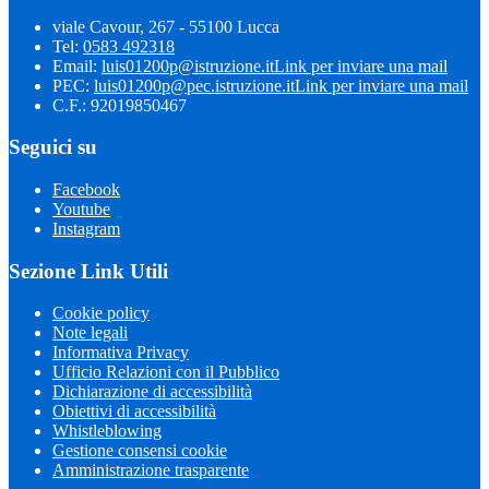
viale Cavour, 267 - 55100 Lucca
Tel:
0583 492318
Email:
luis01200p@istruzione.it
Link per inviare una mail
PEC:
luis01200p@pec.istruzione.it
Link per inviare una mail
C.F.: 92019850467
Seguici su
Facebook
Youtube
Instagram
Sezione Link Utili
Cookie policy
Note legali
Informativa Privacy
Ufficio Relazioni con il Pubblico
Dichiarazione di accessibilità
Obiettivi di accessibilità
Whistleblowing
Gestione consensi cookie
Amministrazione trasparente