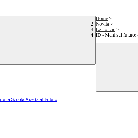
Home
>
Novità
>
Le notizie
>
ID - Mani sul futuro: 
r una Scuola Aperta al Futuro