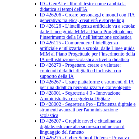
ID - GenAI e i libri di testo: come cambia la
didattica ai tempi dell'IA
ID 426206 - Creare personaggi e mondi con l'IA
generativa: tra etica, creatività e storytelling
ID 426126 - L’intelligenza artificiale va a scuola:
dalle Linee guida MIM al Piano Progettuale per
l’inserimento della IA nell’istituzione scolastica
ID 426115 - Comprendere l’intelligenza
artificiale e utilizzarla a scuola: dalle Linee guida
MIM al Piano Progettuale per l’inserimento della
IA nell’istituzione scolastica a livello didattico
ID 426270 - Progettare, creare e valutare:
contenuti didattici digitali ed inclusivi con
supporto della IA
ID 426267 - Usare piattaforme e strumenti di IA
per una didattica personalizzata e coinvolgente
ID 428001 - Segreteria 4.0 - Innovazione
Amministrativa e segreteria Digitale
ID 428002 - Segreteria Pro - Efficienza digitale e
strumenti avanzati per l'amministrazione
scolastica
ID 426207 - Graphic novel e cittadinanza
digitale: educare alla sicurezza online con il
linguaggio del fumetto
ID 426275 - Cyber School Defense: Privacy e