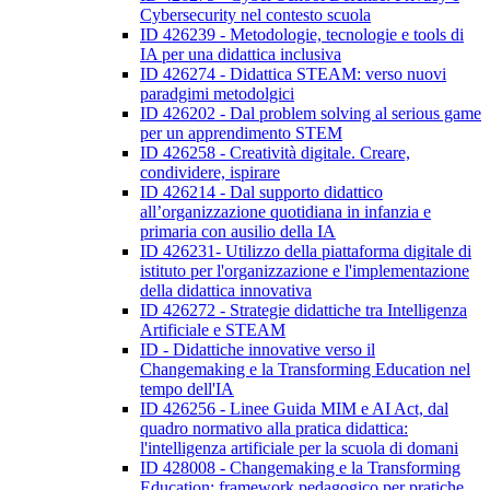
Cybersecurity nel contesto scuola
ID 426239 - Metodologie, tecnologie e tools di
IA per una didattica inclusiva
ID 426274 - Didattica STEAM: verso nuovi
paradgimi metodolgici
ID 426202 - Dal problem solving al serious game
per un apprendimento STEM
ID 426258 - Creatività digitale. Creare,
condividere, ispirare
ID 426214 - Dal supporto didattico
all’organizzazione quotidiana in infanzia e
primaria con ausilio della IA
ID 426231- Utilizzo della piattaforma digitale di
istituto per l'organizzazione e l'implementazione
della didattica innovativa
ID 426272 - Strategie didattiche tra Intelligenza
Artificiale e STEAM
ID - Didattiche innovative verso il
Changemaking e la Transforming Education nel
tempo dell'IA
ID 426256 - Linee Guida MIM e AI Act, dal
quadro normativo alla pratica didattica:
l'intelligenza artificiale per la scuola di domani
ID 428008 - Changemaking e la Transforming
Education: framework pedagogico per pratiche