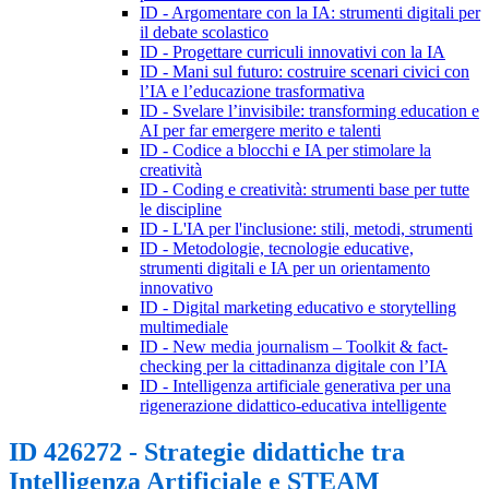
ID - Argomentare con la IA: strumenti digitali per
il debate scolastico
ID - Progettare curriculi innovativi con la IA
ID - Mani sul futuro: costruire scenari civici con
l’IA e l’educazione trasformativa
ID - Svelare l’invisibile: transforming education e
AI per far emergere merito e talenti
ID - Codice a blocchi e IA per stimolare la
creatività
ID - Coding e creatività: strumenti base per tutte
le discipline
ID - L'IA per l'inclusione: stili, metodi, strumenti
ID - Metodologie, tecnologie educative,
strumenti digitali e IA per un orientamento
innovativo
ID - Digital marketing educativo e storytelling
multimediale
ID - New media journalism – Toolkit & fact-
checking per la cittadinanza digitale con l’IA
ID - Intelligenza artificiale generativa per una
rigenerazione didattico-educativa intelligente
ID 426272 - Strategie didattiche tra
Intelligenza Artificiale e STEAM