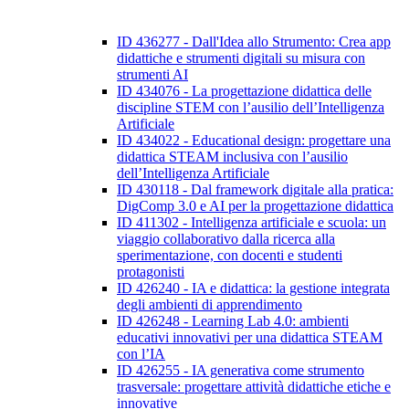
ID 436277 - Dall'Idea allo Strumento: Crea app
didattiche e strumenti digitali su misura con
strumenti AI
ID 434076 - La progettazione didattica delle
discipline STEM con l’ausilio dell’Intelligenza
Artificiale
ID 434022 - Educational design: progettare una
didattica STEAM inclusiva con l’ausilio
dell’Intelligenza Artificiale
ID 430118 - Dal framework digitale alla pratica:
DigComp 3.0 e AI per la progettazione didattica
ID 411302 - Intelligenza artificiale e scuola: un
viaggio collaborativo dalla ricerca alla
sperimentazione, con docenti e studenti
protagonisti
ID 426240 - IA e didattica: la gestione integrata
degli ambienti di apprendimento
ID 426248 - Learning Lab 4.0: ambienti
educativi innovativi per una didattica STEAM
con l’IA
ID 426255 - IA generativa come strumento
trasversale: progettare attività didattiche etiche e
innovative