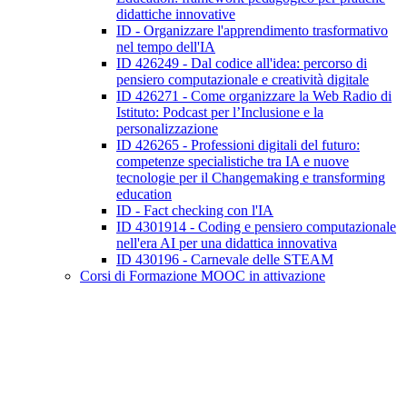
didattiche innovative
ID - Organizzare l'apprendimento trasformativo
nel tempo dell'IA
ID 426249 - Dal codice all'idea: percorso di
pensiero computazionale e creatività digitale
ID 426271 - Come organizzare la Web Radio di
Istituto: Podcast per l’Inclusione e la
personalizzazione
ID 426265 - Professioni digitali del futuro:
competenze specialistiche tra IA e nuove
tecnologie per il Changemaking e transforming
education
ID - Fact checking con l'IA
ID 4301914 - Coding e pensiero computazionale
nell'era AI per una didattica innovativa
ID 430196 - Carnevale delle STEAM
Corsi di Formazione MOOC in attivazione