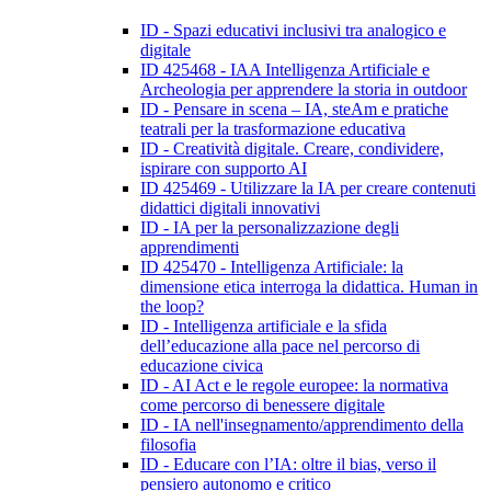
ID - Spazi educativi inclusivi tra analogico e
digitale
ID 425468 - IAA Intelligenza Artificiale e
Archeologia per apprendere la storia in outdoor
ID - Pensare in scena – IA, steAm e pratiche
teatrali per la trasformazione educativa
ID - Creatività digitale. Creare, condividere,
ispirare con supporto AI
ID 425469 - Utilizzare la IA per creare contenuti
didattici digitali innovativi
ID - IA per la personalizzazione degli
apprendimenti
ID 425470 - Intelligenza Artificiale: la
dimensione etica interroga la didattica. Human in
the loop?
ID - Intelligenza artificiale e la sfida
dell’educazione alla pace nel percorso di
educazione civica
ID - AI Act e le regole europee: la normativa
come percorso di benessere digitale
ID - IA nell'insegnamento/apprendimento della
filosofia
ID - Educare con l’IA: oltre il bias, verso il
pensiero autonomo e critico