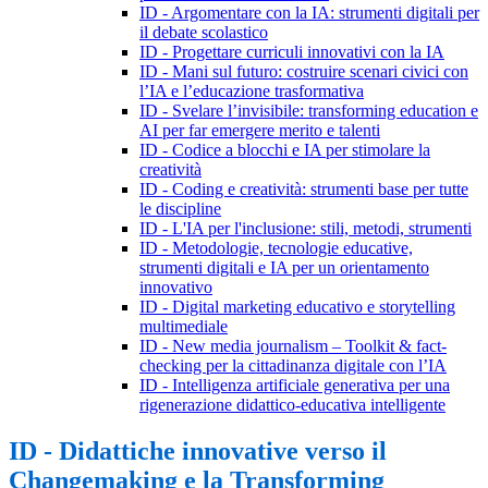
ID - Argomentare con la IA: strumenti digitali per
il debate scolastico
ID - Progettare curriculi innovativi con la IA
ID - Mani sul futuro: costruire scenari civici con
l’IA e l’educazione trasformativa
ID - Svelare l’invisibile: transforming education e
AI per far emergere merito e talenti
ID - Codice a blocchi e IA per stimolare la
creatività
ID - Coding e creatività: strumenti base per tutte
le discipline
ID - L'IA per l'inclusione: stili, metodi, strumenti
ID - Metodologie, tecnologie educative,
strumenti digitali e IA per un orientamento
innovativo
ID - Digital marketing educativo e storytelling
multimediale
ID - New media journalism – Toolkit & fact-
checking per la cittadinanza digitale con l’IA
ID - Intelligenza artificiale generativa per una
rigenerazione didattico-educativa intelligente
ID - Didattiche innovative verso il
Changemaking e la Transforming