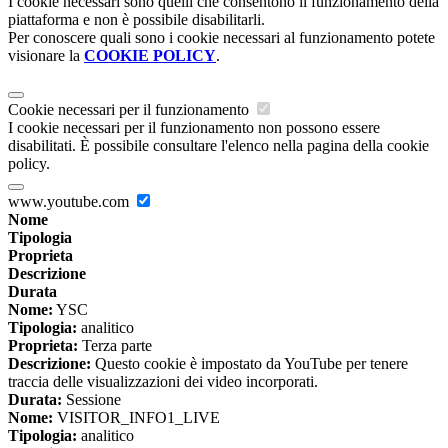
I cookie necessari sono quelli che consentono il funzionamento della
piattaforma e non è possibile disabilitarli.
Per conoscere quali sono i cookie necessari al funzionamento potete
visionare la
COOKIE POLICY
.
Cookie necessari per il funzionamento
I cookie necessari per il funzionamento non possono essere
disabilitati. È possibile consultare l'elenco nella pagina della cookie
policy.
www.youtube.com
Nome
Tipologia
Proprieta
Descrizione
Durata
Nome:
YSC
Tipologia:
analitico
Proprieta:
Terza parte
Descrizione:
Questo cookie è impostato da YouTube per tenere
traccia delle visualizzazioni dei video incorporati.
Durata:
Sessione
Nome:
VISITOR_INFO1_LIVE
Tipologia:
analitico