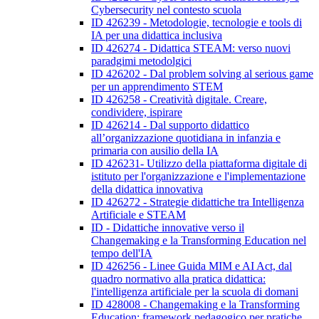
Cybersecurity nel contesto scuola
ID 426239 - Metodologie, tecnologie e tools di
IA per una didattica inclusiva
ID 426274 - Didattica STEAM: verso nuovi
paradgimi metodolgici
ID 426202 - Dal problem solving al serious game
per un apprendimento STEM
ID 426258 - Creatività digitale. Creare,
condividere, ispirare
ID 426214 - Dal supporto didattico
all’organizzazione quotidiana in infanzia e
primaria con ausilio della IA
ID 426231- Utilizzo della piattaforma digitale di
istituto per l'organizzazione e l'implementazione
della didattica innovativa
ID 426272 - Strategie didattiche tra Intelligenza
Artificiale e STEAM
ID - Didattiche innovative verso il
Changemaking e la Transforming Education nel
tempo dell'IA
ID 426256 - Linee Guida MIM e AI Act, dal
quadro normativo alla pratica didattica:
l'intelligenza artificiale per la scuola di domani
ID 428008 - Changemaking e la Transforming
Education: framework pedagogico per pratiche