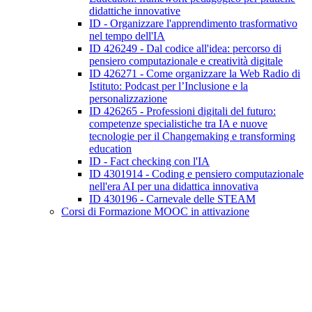
didattiche innovative
ID - Organizzare l'apprendimento trasformativo
nel tempo dell'IA
ID 426249 - Dal codice all'idea: percorso di
pensiero computazionale e creatività digitale
ID 426271 - Come organizzare la Web Radio di
Istituto: Podcast per l’Inclusione e la
personalizzazione
ID 426265 - Professioni digitali del futuro:
competenze specialistiche tra IA e nuove
tecnologie per il Changemaking e transforming
education
ID - Fact checking con l'IA
ID 4301914 - Coding e pensiero computazionale
nell'era AI per una didattica innovativa
ID 430196 - Carnevale delle STEAM
Corsi di Formazione MOOC in attivazione