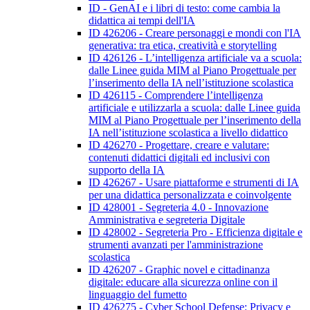
ID - GenAI e i libri di testo: come cambia la
didattica ai tempi dell'IA
ID 426206 - Creare personaggi e mondi con l'IA
generativa: tra etica, creatività e storytelling
ID 426126 - L’intelligenza artificiale va a scuola:
dalle Linee guida MIM al Piano Progettuale per
l’inserimento della IA nell’istituzione scolastica
ID 426115 - Comprendere l’intelligenza
artificiale e utilizzarla a scuola: dalle Linee guida
MIM al Piano Progettuale per l’inserimento della
IA nell’istituzione scolastica a livello didattico
ID 426270 - Progettare, creare e valutare:
contenuti didattici digitali ed inclusivi con
supporto della IA
ID 426267 - Usare piattaforme e strumenti di IA
per una didattica personalizzata e coinvolgente
ID 428001 - Segreteria 4.0 - Innovazione
Amministrativa e segreteria Digitale
ID 428002 - Segreteria Pro - Efficienza digitale e
strumenti avanzati per l'amministrazione
scolastica
ID 426207 - Graphic novel e cittadinanza
digitale: educare alla sicurezza online con il
linguaggio del fumetto
ID 426275 - Cyber School Defense: Privacy e