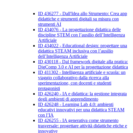
ID 436277 - Dall'Idea allo Strumento: Crea app
didattiche e strumenti digitali su misura con
strumenti AI
ID 434076 - La progettazione didattica delle
discipline STEM con l’ausilio dell’Intelligenza
Artificiale
ID 434022 - Educational design: progettare una
didattica STEAM inclusiva con l’ausilio
dell’Intelligenza Artificiale
ID 430118 - Dal framework digitale alla pratica:
DigComp 3.0 e AI per la progettazione didattica
ID 411302 - Intelligenza artificiale e scuola: un
viaggio collaborativo dalla ricerca alla
sperimentazione, con docenti e studenti
protagonisti
ID 426240 - IA e didattica: la gestione integrata
degli ambienti di apprendimento
ID 426248 - Learning Lab 4.0: ambienti
educativi innovativi per una didattica STEAM
con l’IA
ID 426255 - IA generativa come strumento
trasversale: progettare attività didattiche etiche e
innovative