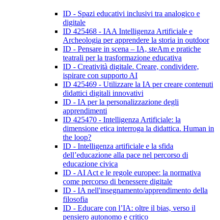
ID - Spazi educativi inclusivi tra analogico e
digitale
ID 425468 - IAA Intelligenza Artificiale e
Archeologia per apprendere la storia in outdoor
ID - Pensare in scena – IA, steAm e pratiche
teatrali per la trasformazione educativa
ID - Creatività digitale. Creare, condividere,
ispirare con supporto AI
ID 425469 - Utilizzare la IA per creare contenuti
didattici digitali innovativi
ID - IA per la personalizzazione degli
apprendimenti
ID 425470 - Intelligenza Artificiale: la
dimensione etica interroga la didattica. Human in
the loop?
ID - Intelligenza artificiale e la sfida
dell’educazione alla pace nel percorso di
educazione civica
ID - AI Act e le regole europee: la normativa
come percorso di benessere digitale
ID - IA nell'insegnamento/apprendimento della
filosofia
ID - Educare con l’IA: oltre il bias, verso il
pensiero autonomo e critico