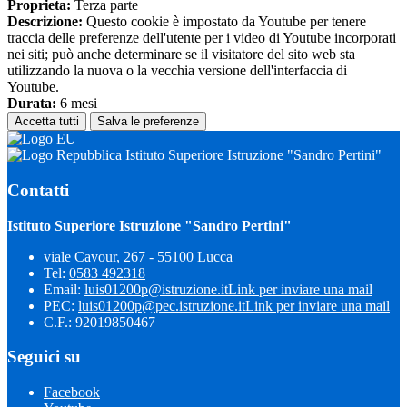
Proprieta:
Terza parte
Descrizione:
Questo cookie è impostato da Youtube per tenere
traccia delle preferenze dell'utente per i video di Youtube incorporati
nei siti; può anche determinare se il visitatore del sito web sta
utilizzando la nuova o la vecchia versione dell'interfaccia di
Youtube.
Durata:
6 mesi
Accetta tutti
Salva le preferenze
Istituto Superiore Istruzione "Sandro Pertini"
Contatti
Istituto Superiore Istruzione "Sandro Pertini"
viale Cavour, 267 - 55100 Lucca
Tel:
0583 492318
Email:
luis01200p@istruzione.it
Link per inviare una mail
PEC:
luis01200p@pec.istruzione.it
Link per inviare una mail
C.F.: 92019850467
Seguici su
Facebook