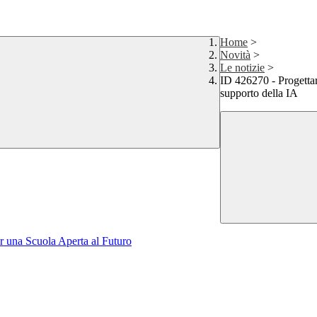
Home
>
Novità
>
Le notizie
>
ID 426270 - Progettare
supporto della IA
r una Scuola Aperta al Futuro