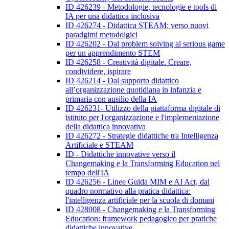
ID 426239 - Metodologie, tecnologie e tools di
IA per una didattica inclusiva
ID 426274 - Didattica STEAM: verso nuovi
paradgimi metodolgici
ID 426202 - Dal problem solving al serious game
per un apprendimento STEM
ID 426258 - Creatività digitale. Creare,
condividere, ispirare
ID 426214 - Dal supporto didattico
all’organizzazione quotidiana in infanzia e
primaria con ausilio della IA
ID 426231- Utilizzo della piattaforma digitale di
istituto per l'organizzazione e l'implementazione
della didattica innovativa
ID 426272 - Strategie didattiche tra Intelligenza
Artificiale e STEAM
ID - Didattiche innovative verso il
Changemaking e la Transforming Education nel
tempo dell'IA
ID 426256 - Linee Guida MIM e AI Act, dal
quadro normativo alla pratica didattica:
l'intelligenza artificiale per la scuola di domani
ID 428008 - Changemaking e la Transforming
Education: framework pedagogico per pratiche
didattiche innovative