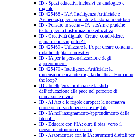
ID - Spazi educativi inclusivi tra analogico e
digitale
ID 425468 - IAA Intelligenza Artificiale e
Archeologia per apprendere la storia in outdoor
ID - Pensare in scena – IA, steAm e pratiche
teatrali per la trasformazione educativa
ID - Creatività digitale. Creare, condividere,
ispirare con supporto AI
ID 425469 - Utilizzare la IA per creare contenuti
didattici digitali innovativi
ID - IA per la personalizzazione degli
apprendimenti
ID 425470 - Intelligenza Artificiale: la
dimensione etica interroga la didattica. Human in
the loop?
ID - Intelligenza artificiale e la sfida
dell’educazione alla pace nel percorso di
educazione civica
ID - AI Act e le regole europee: la normativa
come percorso di benessere digitale
ID - IA nell'insegnamento/apprendimento della
filosofia
ID - Educare con l’IA: oltre il bias, verso il
pensiero autonomo e critico
ID - Argomentare con la IA: strumenti digitali per