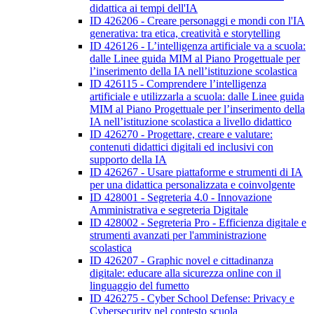
didattica ai tempi dell'IA
ID 426206 - Creare personaggi e mondi con l'IA
generativa: tra etica, creatività e storytelling
ID 426126 - L’intelligenza artificiale va a scuola:
dalle Linee guida MIM al Piano Progettuale per
l’inserimento della IA nell’istituzione scolastica
ID 426115 - Comprendere l’intelligenza
artificiale e utilizzarla a scuola: dalle Linee guida
MIM al Piano Progettuale per l’inserimento della
IA nell’istituzione scolastica a livello didattico
ID 426270 - Progettare, creare e valutare:
contenuti didattici digitali ed inclusivi con
supporto della IA
ID 426267 - Usare piattaforme e strumenti di IA
per una didattica personalizzata e coinvolgente
ID 428001 - Segreteria 4.0 - Innovazione
Amministrativa e segreteria Digitale
ID 428002 - Segreteria Pro - Efficienza digitale e
strumenti avanzati per l'amministrazione
scolastica
ID 426207 - Graphic novel e cittadinanza
digitale: educare alla sicurezza online con il
linguaggio del fumetto
ID 426275 - Cyber School Defense: Privacy e
Cybersecurity nel contesto scuola