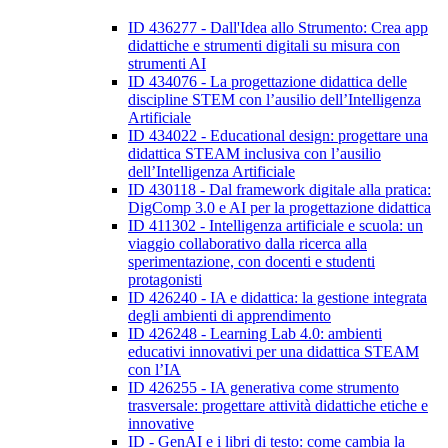
ID 436277 - Dall'Idea allo Strumento: Crea app
didattiche e strumenti digitali su misura con
strumenti AI
ID 434076 - La progettazione didattica delle
discipline STEM con l’ausilio dell’Intelligenza
Artificiale
ID 434022 - Educational design: progettare una
didattica STEAM inclusiva con l’ausilio
dell’Intelligenza Artificiale
ID 430118 - Dal framework digitale alla pratica:
DigComp 3.0 e AI per la progettazione didattica
ID 411302 - Intelligenza artificiale e scuola: un
viaggio collaborativo dalla ricerca alla
sperimentazione, con docenti e studenti
protagonisti
ID 426240 - IA e didattica: la gestione integrata
degli ambienti di apprendimento
ID 426248 - Learning Lab 4.0: ambienti
educativi innovativi per una didattica STEAM
con l’IA
ID 426255 - IA generativa come strumento
trasversale: progettare attività didattiche etiche e
innovative
ID - GenAI e i libri di testo: come cambia la