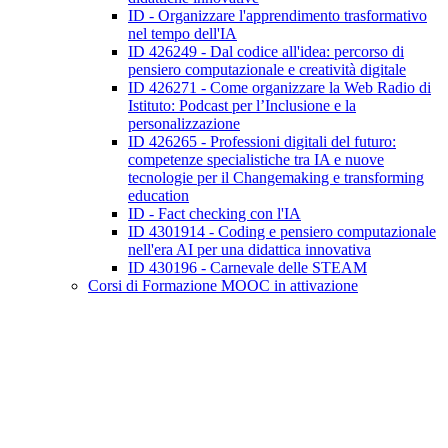
ID - Organizzare l'apprendimento trasformativo
nel tempo dell'IA
ID 426249 - Dal codice all'idea: percorso di
pensiero computazionale e creatività digitale
ID 426271 - Come organizzare la Web Radio di
Istituto: Podcast per l’Inclusione e la
personalizzazione
ID 426265 - Professioni digitali del futuro:
competenze specialistiche tra IA e nuove
tecnologie per il Changemaking e transforming
education
ID - Fact checking con l'IA
ID 4301914 - Coding e pensiero computazionale
nell'era AI per una didattica innovativa
ID 430196 - Carnevale delle STEAM
Corsi di Formazione MOOC in attivazione