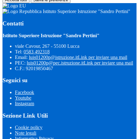
Istituto Superiore Istruzione "Sandro Pertini"
Contatti
Istituto Superiore Istruzione "Sandro Pertini"
viale Cavour, 267 - 55100 Lucca
Tel:
0583 492318
Email:
luis01200p@istruzione.it
Link per inviare una mail
PEC:
luis01200p@pec.istruzione.it
Link per inviare una mail
C.F.: 92019850467
Seguici su
Facebook
Youtube
Instagram
Sezione Link Utili
Cookie policy
Note legali
Informativa Privacy