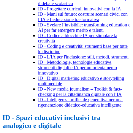
il debate scolastico
ID - Progettare curriculi innovativi con la IA
ID - Mani sul futuro: costruire scenari civici con
l’IA e l’educazione trasformativa
ID - Svelare l’invisibile: transforming education e
AI per far emergere merito e talenti
ID - Codice a blocchi e IA per stimolare la
creatività
ID - Coding e creatività: strumenti base per tutte
le discipline
ID - L'IA per l'inclusione: stili, metodi, strumenti
ID - Metodologie, tecnologie educative,
strumenti digitali e IA per un orientamento
innovativo
ID - Digital marketing educativo e storytelling
multimediale
ID - New media journalism – Toolkit & fact-
checking per la cittadinanza digitale con l’IA
ID - Intelligenza artificiale generativa per una
rigenerazione didattico-educativa intelligente
ID - Spazi educativi inclusivi tra
analogico e digitale